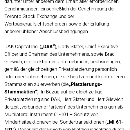
darunter unter anderem dem Erhalt aller erforderlichen
Genehmigungen, einschließlich der Genehmigung der
Toronto Stock Exchange und der
Wertpapieraufsichtsbehörden, sowie der Erfüllung
anderer üblicher Abschlussbedingungen.
DAK Capital Inc. (
„DAK“
), Cody Slater, Chief Executive
Officer und Chairman des Unternehmens, sowie Brad
Gilewich, ein Direktor des Unternehmens, beabsichtigen,
gemäß der gleichzeitigen Privatplatzierung persönlich
oder über Unternehmen, die sie besitzen und kontrollieren,
Stammaktien zu erwerben (die
„Platzierungs-
Stammaktien“
). In Bezug auf die gleichzeitige
Privatplatzierung sind DAK, Herr Slater und Herr Gilewich
derzeit „verbundene Parteien” des Unternehmens gemäß
Multilateral Instrument 61-101 – Schutz von
Minderheitsaktionären bei Sondertransaktionen (
„MI 61-
101
”). Daher gilt der Erwerb von Platzierungsaktien durch