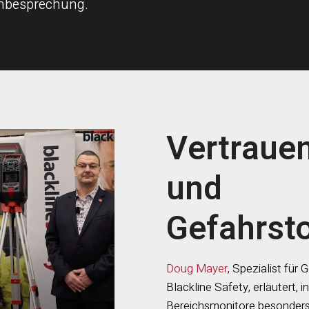
chbesprechung.
Vertrauen
und
Gefahrsto
Doug Mayer
, Spezialist fü
Blackline Safety, erläutert,
Bereichsmonitore besonders 