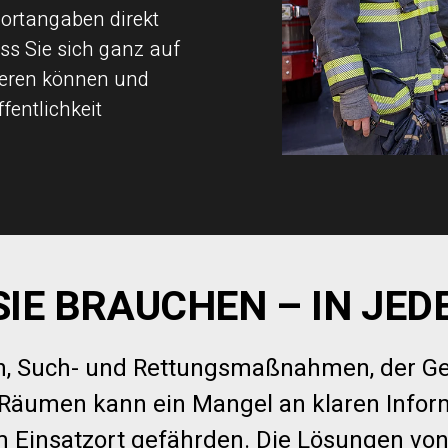
dortangaben direkt
ass Sie sich ganz auf
ieren können und
ffentlichkeit
SIE BRAUCHEN – IN JED
nen, Such- und Rettungsmaßnahmen, der 
Räumen kann ein Mangel an klaren Infor
m Einsatzort gefährden. Die Lösungen von