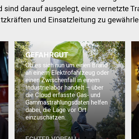
 sind darauf ausgelegt, eine vernetzte 
tzkräften und Einsatzleitung zu gewährle
GEFAHRGUT
Ob es sich nun um einen Brand
an einem Elektrofahrzeug oder
einen Zwischenfall in einem
Industrielabor handelt – über
die Cloud erfasste Gas- und
Gammastrahlungsdaten helfen
dabei, die Lage vor Ort
einzuschätzen.