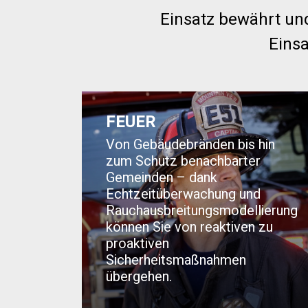
Einsatz bewährt und
Einsa
FEUER
Von Gebäudebränden bis hin
zum Schutz benachbarter
Gemeinden – dank
Echtzeitüberwachung und
Rauchausbreitungsmodellierung
können Sie von reaktiven zu
proaktiven
Sicherheitsmaßnahmen
übergehen.