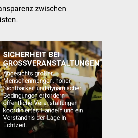
Transparenz zwischen
isten.
SICHERHEIT BEI
GROSSVERANSTALTUNGEN
Angesichts großer
Menschenmengen, hoher
Sichtbarkeit und dynamischer
Bedingungen erfordern
öffentliche Veranstaltungen
koordiniertes Handeln und ein
Verständnis der Lage in
Echtzeit.