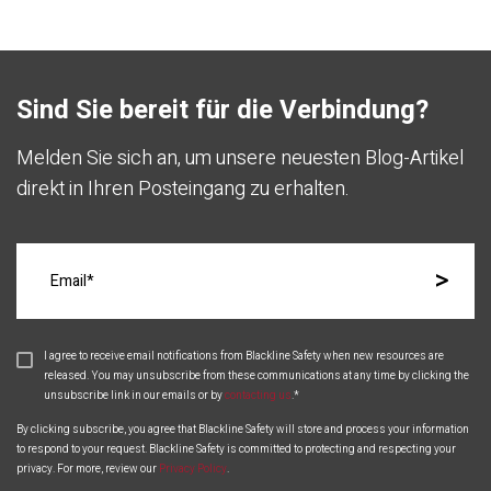
Sind Sie bereit für die Verbindung?
Melden Sie sich an, um unsere neuesten Blog-Artikel
direkt in Ihren Posteingang zu erhalten.
I agree to receive email notifications from Blackline Safety when new resources are
released. You may unsubscribe from these communications at any time by clicking the
unsubscribe link in our emails or by
contacting us
.
*
By clicking subscribe, you agree that Blackline Safety will store and process your information
to respond to your request. Blackline Safety is committed to protecting and respecting your
privacy. For more, review our
Privacy Policy
.