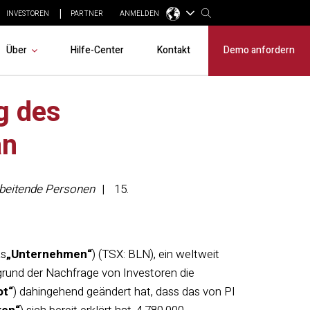
INVESTOREN
PARTNER
ANMELDEN
Über
Hilfe-Center
Kontakt
Demo anfordern
g des
an
arbeitende Personen
15.
as
„Unternehmen“
) (TSX: BLN), ein weltweit
grund der Nachfrage von Investoren die
ot“
) dahingehend geändert hat, dass das von PI