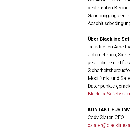
bestimmten Bedingun
Genehmigung der Tor
Abschlussbedingun
Über Blackline Saf
industriellen Arbeit
Unternehmen, Sicherh
persönliche und fl
Sicherheitsherausfo
Mobilfunk- und Sate
Datenpunkte gemelde
BlacklineSafety.co
KONTAKT FÜR IN
Cody Slater, CEO
cslater@blacklines