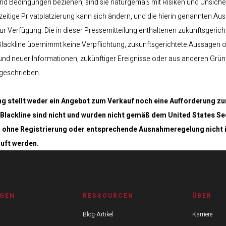
und Bedingungen beziehen, sind sie naturgemäß mit Risiken und Unsicher
hzeitige Privatplatzierung kann sich ändern, und die hierin genannte
ur Verfügung. Die in dieser Pressemitteilung enthaltenen zukunftsgeric
Blackline übernimmt keine Verpflichtung, zukunftsgerichtete Aussagen od
rund neuer Informationen, zukünftiger Ereignisse oder aus anderen Gründ
geschrieben.
g stellt weder ein Angebot zum Verkauf noch eine Aufforderung zu
Blackline sind nicht und wurden nicht gemäß dem United States Sec
en ohne Registrierung oder entsprechende Ausnahmeregelung nicht 
uft werden.
GEN
RESSOURCEN
ÜBER
Blog-Artikel
Karriere