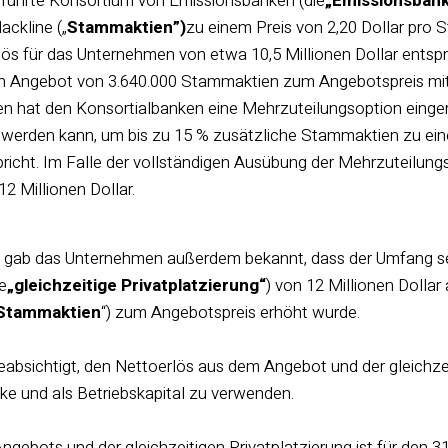
eführte Konsortium von Emissionsbanken (die
„Emissionsban
ckline („
Stammaktien”)
zu einem Preis von 2,20 Dollar pro 
ös für das Unternehmen von etwa 10,5 Millionen Dollar entspr
n Angebot von 3.640.000 Stammaktien zum Angebotspreis mit 
n hat den Konsortialbanken eine Mehrzuteilungsoption einger
werden kann, um bis zu 15 % zusätzliche Stammaktien zu ein
richt. Im Falle der vollständigen Ausübung der Mehrzuteilungs
2 Millionen Dollar.
 gab das Unternehmen außerdem bekannt, dass der Umfang sei
ie
„gleichzeitige Privatplatzierung“
) von 12 Millionen Dollar
-Stammaktien
“) zum Angebotspreis erhöht wurde.
bsichtigt, den Nettoerlös aus dem Angebot und der gleichzeit
 und als Betriebskapital zu verwenden.
ngebots und der gleichzeitigen Privatplatzierung ist für den 