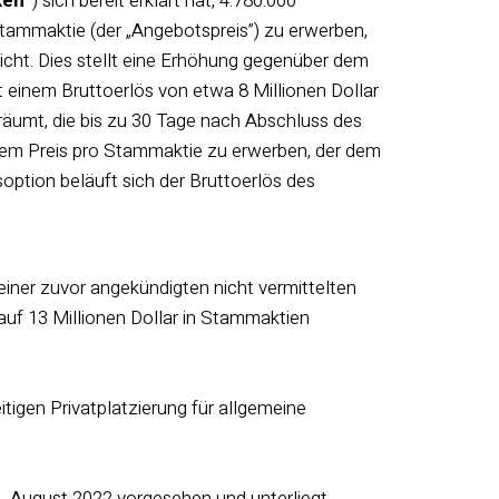
ken“
) sich bereit erklärt hat, 4.780.000
Stammaktie (der „Angebotspreis”) zu erwerben,
icht. Dies stellt eine Erhöhung gegenüber dem
einem Bruttoerlös von etwa 8 Millionen Dollar
äumt, die bis zu 30 Tage nach Abschluss des
em Preis pro Stammaktie zu erwerben, der dem
option beläuft sich der Bruttoerlös des
ner zuvor angekündigten nicht vermittelten
 auf 13 Millionen Dollar in Stammaktien
igen Privatplatzierung für allgemeine
31. August 2022 vorgesehen und unterliegt