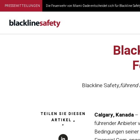
PRESSEMITTEILUNGEN
Die Feuerwehr von Miami-Dade entscheidet sich für Blackline Safety
Blac
F
Blackline Safety
,
führend 
TEILEN SIE DIESEN
Calgary, Kanada
– 
ARTIKEL „
führender Anbieter 
“
Bedingungen seiner