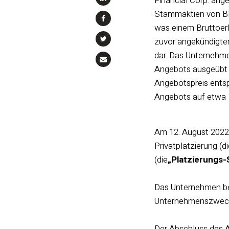
Financial Corp. ang
Stammaktien von Bla
was einem Bruttoerl
zuvor angekündigte
dar. Das Unternehme
Angebots ausgeübt 
Angebotspreis entsp
Angebots auf etwa 1
Am 12. August 2022
Privatplatzierung (d
(die
„Platzierungs
Das Unternehmen bea
Unternehmenszwecke
Der Abschluss des A