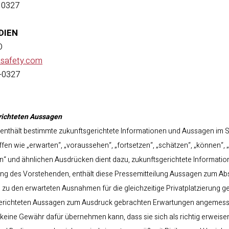
 0327
DIEN
O
esafety.com
1-0327
richteten Aussagen
 enthält bestimmte zukunftsgerichtete Informationen und Aussagen im S
n wie „erwarten“, „voraussehen“, „fortsetzen“, „schätzen“, „können“, „w
en“ und ähnlichen Ausdrücken dient dazu, zukunftsgerichtete Informat
ng des Vorstehenden, enthält diese Pressemitteilung Aussagen zum Ab
 zu den erwarteten Ausnahmen für die gleichzeitige Privatplatzierung g
gerichteten Aussagen zum Ausdruck gebrachten Erwartungen angemessen 
e keine Gewähr dafür übernehmen kann, dass sie sich als richtig erweis