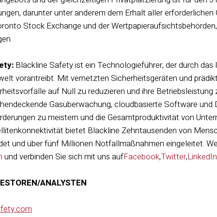
gen, darunter unter anderem dem Erhalt aller erforderlichen 
onto Stock Exchange und der Wertpapieraufsichtsbehörden, s
gen.
ety:
Blackline Safety ist ein Technologieführer, der durch das 
swelt vorantreibt. Mit vernetzten Sicherheitsgeräten und prädi
eitsvorfälle auf Null zu reduzieren und ihre Betriebsleistung 
ächendeckende Gasüberwachung, cloudbasierte Software und 
rderungen zu meistern und die Gesamtproduktivität von Unter
llitenkonnektivität bietet Blackline Zehntausenden von Mensc
t und über fünf Millionen Notfallmaßnahmen eingeleitet. Wei
m
und
verbinden Sie sich mit uns auf
Facebook
,
Twitter
,
LinkedIn
VESTOREN/ANALYSTEN
afety.com