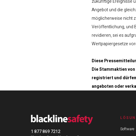
zukünftige Ereignisse 
Angebot und die gleic
möglicherweise nicht z
Veröffentlichung, und 
revidieren, sei es aufg
Wertpapiergesetze vor
Diese Pressemitteilun
Die Stammaktien von 
registriert und dürf
angeboten oder verka
LÖSUN
Software
1 877 869 7212