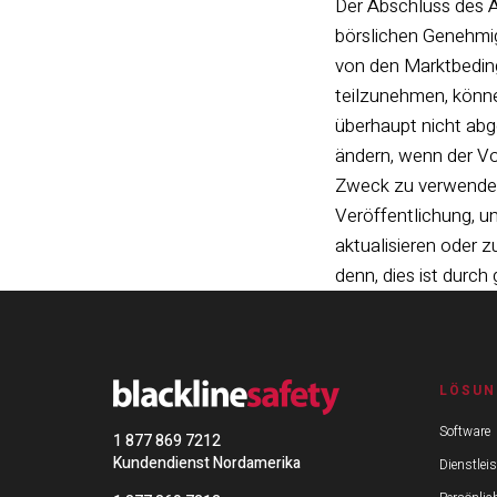
Der Abschluss des An
börslichen Genehmig
von den Marktbeding
teilzunehmen, könne
überhaupt nicht abg
ändern, wenn der Vor
Zweck zu verwenden.
Veröffentlichung, u
aktualisieren oder z
denn, dies ist durc
LÖSUN
Software
1 877 869 7212
Kundendienst Nordamerika
Dienstlei