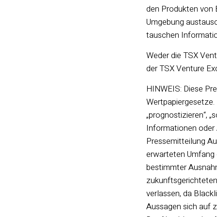
den Produkten von B
Umgebung austausch
tauschen Informati
Weder die TSX Ventu
der TSX Venture Exc
HINWEIS: Diese Pre
Wertpapiergesetze. 
„prognostizieren“, „
Informationen oder
Pressemitteilung Au
erwarteten Umfang 
bestimmter Ausnahme
zukunftsgerichtete
verlassen, da Black
Aussagen sich auf z