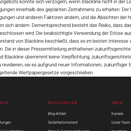
gebots könnte sich verzögern, wenn Blackline nicht in der Lag
ungen innerhalb des geplanten Zeitrahmens zu erhalten. Der
ungen und anderen Faktoren ändern, und die Absichten der h
n sich ändern. Dementsprechend besteht das Risiko, dass das
eschlossen wird. Die beabsichtigte Verwendung der Erlöse au
stand von Blackline beschließt, dass es im besten Interesse vo
 Die in dieser Pressemitteilung enthaltenen zukunftsgerichte
nd Blackline übernimmt keine Verpflichtung, zukunftsgerichte
u revidieren, sei es aufgrund neuer Informationen, zukünftiger
h geltende Wertpapiergesetze vorgeschrieben.
GEN
RESSOURCEN
ÜBER
Blog-Artikel
Karriere
stungen
Sicherheitsmoment
Unser Team