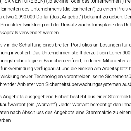
(TSX VENTURE:BLN) („Blackline” oder das „Unternehmen”) freut 
 Einheiten des Unternehmens (die „Einheiten”) zu einem Preis v
u etwa 2.990.000 Dollar (das „Angebot”) bekannt zu geben. De
 Produktentwicklung und der Umsatzwachstumspläne des Unt
skapitals verwendet werden.
siv in die Schaffung eines breiten Portfolios an Lösungen für 
ung investiert. Das Unternehmen stellt derzeit sein Loner 900-
ungstechnologie in Branchen einführt, in denen Mitarbeiter a
unkverbindung verfügbar ist und die Risiken am Arbeitsplatz 
Entwicklung neuer Technologien vorantreiben, seine Sicherhei
 führender Anbieter von Sicherheitsüberwachungssystemen aus
 Angebots ausgegebene Einheit besteht aus einer Stammakti
ufwarrant (ein „Warrant“). Jeder Warrant berechtigt den Inha
aten nach Abschluss des Angebots eine Stammaktie zu einem 
rben.