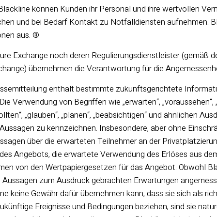
lackline können Kunden ihr Personal und ihre wertvollen Ve
en und bei Bedarf Kontakt zu Notfalldiensten aufnehmen. Bl
onen aus. ®
re Exchange noch deren Regulierungsdienstleister (gemäß der D
hange) übernehmen die Verantwortung für die Angemessenheit
ssemitteilung enthält bestimmte zukunftsgerichtete Informat
Die Verwendung von Begriffen wie „erwarten“, „voraussehen“, „f
sollten“, „glauben“, „planen“, „beabsichtigen“ und ähnlichen Au
 Aussagen zu kennzeichnen. Insbesondere, aber ohne Einschrä
ssagen über die erwarteten Teilnehmer an der Privatplatzier
des Angebots, die erwartete Verwendung des Erlöses aus dem
n von den Wertpapiergesetzen für das Angebot. Obwohl Blackl
n Aussagen zum Ausdruck gebrachten Erwartungen angemessen 
line keine Gewähr dafür übernehmen kann, dass sie sich als ric
ukünftige Ereignisse und Bedingungen beziehen, sind sie natu