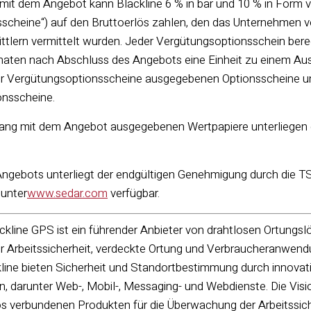
t dem Angebot kann Blackline 6 % in bar und 10 % in Form v
scheine“) auf den Bruttoerlös zahlen, den das Unternehmen vo
tlern vermittelt wurden. Jeder Vergütungsoptionsschein berech
ten nach Abschluss des Angebots eine Einheit zu einem Ausü
er Vergütungsoptionsscheine ausgegebenen Optionsscheine un
onsscheine.
ng mit dem Angebot ausgegebenen Wertpapiere unterliegen ei
ngebots unterliegt der endgültigen Genehmigung durch die T
 unter
www.sedar.com
verfügbar.
ckline GPS ist ein führender Anbieter von drahtlosen Ortungsl
 Arbeitssicherheit, verdeckte Ortung und Verbraucheranwendun
ine bieten Sicherheit und Standortbestimmung durch innovati
, darunter Web-, Mobil-, Messaging- und Webdienste. Die Vision
os verbundenen Produkten für die Überwachung der Arbeitssic