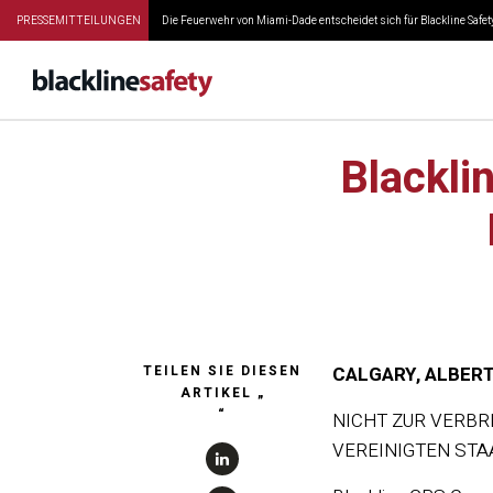
PRESSEMITTEILUNGEN
Die Feuerwehr von Miami-Dade entscheidet sich für Blackline Safety
Blackli
TEILEN SIE DIESEN
CALGARY, ALBERTA-
ARTIKEL „
“
NICHT ZUR VERBR
VEREINIGTEN STA