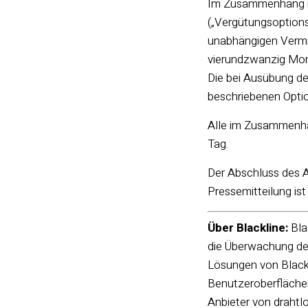
Im Zusammenhang mi
(„Vergütungsoptions
unabhängigen Vermit
vierundzwanzig Mona
Die bei Ausübung d
beschriebenen Opti
Alle im Zusammenha
Tag.
Der Abschluss des A
Pressemitteilung ist
Über Blackline:
Bla
die Überwachung der
Lösungen von Blackl
Benutzeroberflächen
Anbieter von drahtl