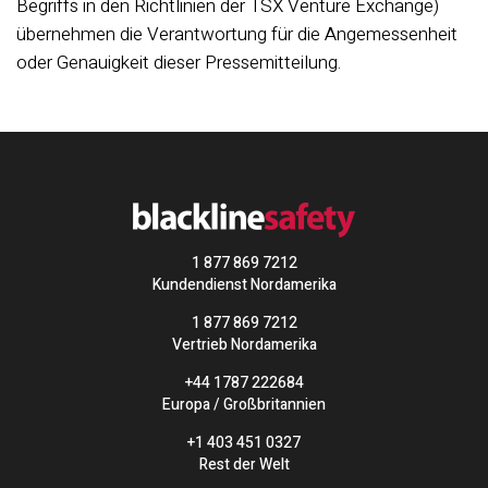
Begriffs in den Richtlinien der TSX Venture Exchange)
übernehmen die Verantwortung für die Angemessenheit
oder Genauigkeit dieser Pressemitteilung.
1 877 869 7212
Kundendienst Nordamerika
1 877 869 7212
Vertrieb Nordamerika
+44 1787 222684
Europa / Großbritannien
+1 403 451 0327
Rest der Welt