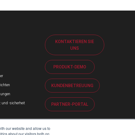
KONTAKTIEREN SIE
UNS
PRODUKT-DEMO
er
ichten
KUNDENBETREUUNG
ilungen
und -sicherheit
PARTNER-PORTAL
ith our website and allow us to
ics about our visitors both on