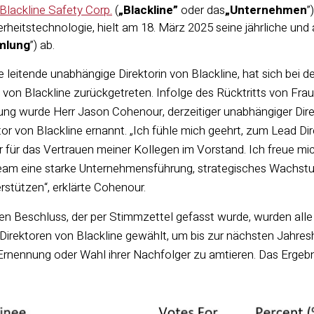
Blackline Safety Corp.
(
„Blackline”
oder das
„Unternehmen
”
erheitstechnologie, hielt am 18. März 2025 seine jährliche u
mlung
”) ab.
e leitende unabhängige Direktorin von Blackline, hat sich bei 
rin von Blackline zurückgetreten. Infolge des Rücktritts von F
ng wurde Herr Jason Cohenour, derzeitiger unabhängiger Dir
or von Blackline ernannt. „Ich fühle mich geehrt, zum Lead Di
ar für das Vertrauen meiner Kollegen im Vorstand. Ich freue 
 eine starke Unternehmensführung, strategisches Wachstum 
rstützen“, erklärte Cohenour.
en Beschluss, der per Stimmzettel gefasst wurde, wurden all
irektoren von Blackline gewählt, um bis zur nächsten Jahre
ennung oder Wahl ihrer Nachfolger zu amtieren. Das Ergebni