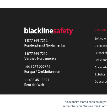
LÖSUN
Software
1 877 869 7212
Kundendienst Nordamerika
Dienstlei
Persönlic
1 877 869 7212
Vertrieb Nordamerika
Gebietsü
+44 1787 222684
Allein ar
Europa / Großbritannien
Zubehör
+1 403 451 0327
Gassenso
Rest der Welt
This website stores cookies on yo
remember you. We use this informa