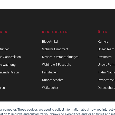
GEN
RESSOURCEN
ÜBER
Blog-Artikel
Karriere
stungen
Sicherheitsmoment
Unser Team
he Gasdetektion
Messen & Veranstaltungen
Investoren
berwachung
Webinare & Podcasts
Unsere Partn
beitende Person
Fallstudien
In den Nachr
Kundenberichte
Pressemitte
ren
Weißbücher
Datenschutz 
ur computer. These cookies are used to collect information about how you interact w
tion to improve and customize your browsing experience and for analytics and metr