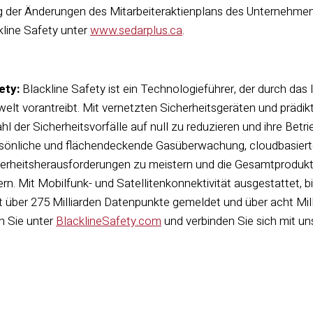
g der Änderungen des Mitarbeiteraktienplans des Unternehme
kline Safety unter
www.sedarplus.ca
.
ety:
Blackline Safety ist ein Technologieführer, der durch das 
swelt vorantreibt. Mit vernetzten Sicherheitsgeräten und prädi
l der Sicherheitsvorfälle auf null zu reduzieren und ihre Betri
ersönliche und flächendeckende Gasüberwachung, cloudbasier
erheitsherausforderungen zu meistern und die Gesamtprodukt
ern. Mit Mobilfunk- und Satellitenkonnektivität ausgestattet
t über 275 Milliarden Datenpunkte gemeldet und über acht Mi
n Sie unter
BlacklineSafety.com
und verbinden Sie sich mit un