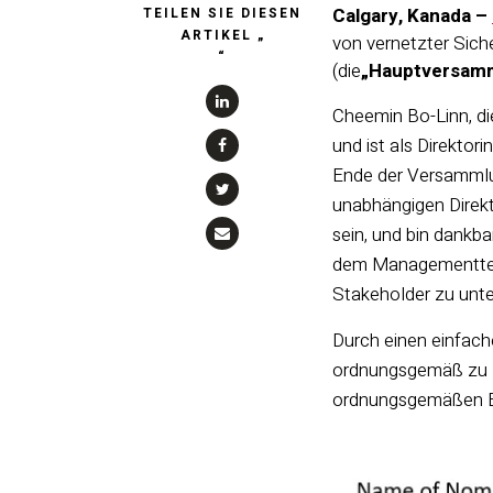
Calgary, Kanada –
TEILEN SIE DIESEN
ARTIKEL „
von vernetzter Sich
“
(die
„Hauptversam
Cheemin Bo-Linn, di
und ist als Direkto
Ende der Versammlu
unabhängigen Direkt
sein, und bin dankb
dem Managementteam
Stakeholder zu unte
Durch einen einfach
ordnungsgemäß zu D
ordnungsgemäßen Ern