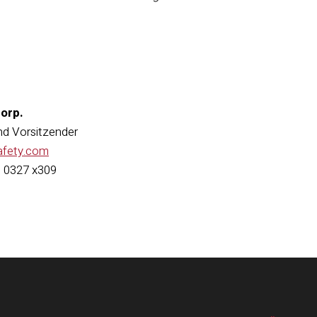
Corp.
nd Vorsitzender
afety.com
1 0327 x309