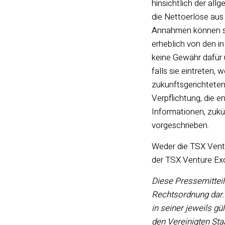
hinsichtlich der all
die Nettoerlöse aus
Annahmen können sic
erheblich von den i
keine Gewähr dafür 
falls sie eintreten
zukunftsgerichteten
Verpflichtung, die e
Informationen, zukü
vorgeschrieben.
Weder die TSX Ventu
der TSX Venture Exc
Diese Pressemitteil
Rechtsordnung dar.
in seiner jeweils g
den Vereinigten St