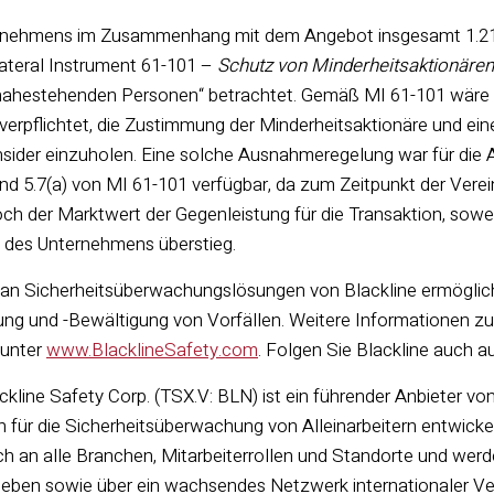
ernehmens im Zusammenhang mit dem Angebot insgesamt 1.211
ateral Instrument 61-101 –
Schutz von Minderheitsaktionären
 nahestehenden Personen“ betrachtet. Gemäß MI 61-101 wäre
rpflichtet, die Zustimmung der Minderheitsaktionäre und ein
Insider einzuholen. Eine solche Ausnahmeregelung war für die
und 5.7(a) von MI 61-101 verfügbar, da zum Zeitpunkt der Ver
h der Marktwert der Gegenleistung für die Transaktion, soweit 
g des Unternehmens überstieg.
o an Sicherheitsüberwachungslösungen von Blackline ermögli
nung und -Bewältigung von Vorfällen. Weitere Informationen 
 unter
www.BlacklineSafety.com
. Folgen Sie Blackline auch a
ckline Safety Corp. (TSX.V: BLN) ist ein führender Anbieter v
n für die Sicherheitsüberwachung von Alleinarbeitern entwickel
ch an alle Branchen, Mitarbeiterrollen und Standorte und wer
rieben sowie über ein wachsendes Netzwerk internationaler Ve