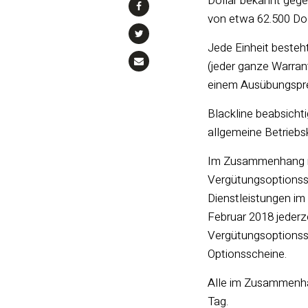
Dollar bekannt gege
von etwa 62.500 Doll
Jede Einheit besteh
(jeder ganze Warran
einem Ausübungspre
Blackline beabsicht
allgemeine Betrieb
Im Zusammenhang mi
Vergütungsoptionss
Dienstleistungen i
Februar 2018 jederz
Vergütungsoptionss
Optionsscheine.
Alle im Zusammenha
Tag.