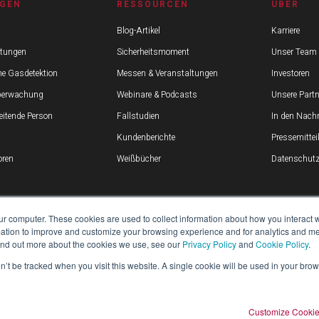
GEN
RESSOURCEN
ÜBER
Blog-Artikel
Karriere
stungen
Sicherheitsmoment
Unser Team
he Gasdetektion
Messen & Veranstaltungen
Investoren
berwachung
Webinare & Podcasts
Unsere Partn
beitende Person
Fallstudien
In den Nachr
Kundenberichte
Pressemitte
ren
Weißbücher
Datenschutz 
ur computer. These cookies are used to collect information about how you interact w
tion to improve and customize your browsing experience and for analytics and metr
find out more about the cookies we use, see our
Privacy Policy
and
Cookie Policy
.
on’t be tracked when you visit this website. A single cookie will be used in your b
Customize Cooki
Alle Rechte vorbehalten.
SITEMAP
RECHTLICH
DATENSCHUTZERKLÄRUNG
BE