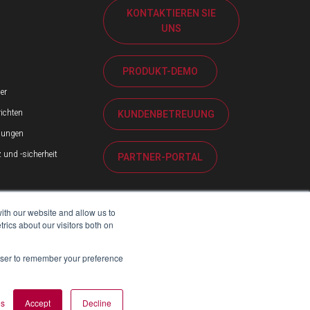
KONTAKTIEREN SIE
UNS
PRODUKT-DEMO
er
ichten
KUNDENBETREUUNG
ilungen
und -sicherheit
PARTNER-PORTAL
ith our website and allow us to
ics about our visitors both on
rowser to remember your preference
es
Accept
Decline
RICHT ZUM MODERN SLAVERY ACT