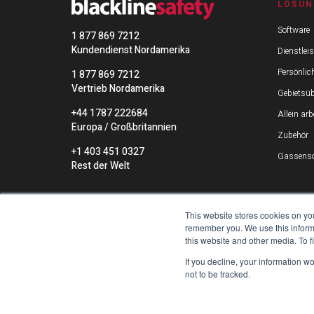
LÖSUN
Software
1 877 869 7212
Kundendienst Nordamerika
Dienstlei
Persönlic
1 877 869 7212
Vertrieb Nordamerika
Gebietsü
+44 1787 222684
Allein ar
Europa / Großbritannien
Zubehör
+1 403 451 0327
Gassenso
Rest der Welt
This website stores cookies on yo
remember you. We use this informa
this website and other media. To 
If you decline, your information w
not to be tracked.
Copyright ©2026 Blackline Safety Corp. 