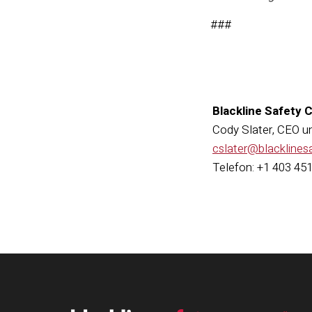
###
Blackline Safety 
Cody Slater, CEO u
cslater@blacklines
Telefon: +1 403 45