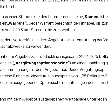
ben. Der Abschluss war um zusätzliche 35.714 Einheiten über
ar führte.
t aus einer Stammaktie des Unternehmens (eine
„Stammaktie
t ein
„Warrant“
). Jeder Warrant berechtigt den Inhaber, bis z
is von 2,00 $ pro Stammaktie zu erwerben.
igt, den Nettoerlös aus dem Angebot zur Unterstützung der V
skapitalzwecke zu verwenden.
t dem Angebot zahlte Blackline insgesamt 286.466,25 Dolla
cheine (
„Vergütungsoptionsscheine“
) an einen unabhängige
m Zusammenhang mit dem Angebot aus. Jeder Vergütungsoptions
eit eine Einheit zu einem Ausübungspreis von 1,75 Dollar pro E
cheine ausgegebenen Optionsscheine unterliegen denselben 
ng mit dem Angebot ausgegebenen Wertpapiere unterliegen ei