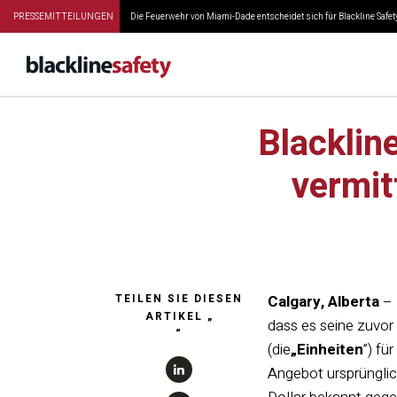
PRESSEMITTEILUNGEN
Die Feuerwehr von Miami-Dade entscheidet sich für Blackline Safety
Blacklin
vermit
TEILEN SIE DIESEN
Calgary, Alberta
– 
ARTIKEL „
dass es seine zuvor
“
(die
„Einheiten
”) fü
Angebot ursprünglic