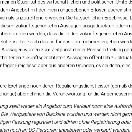
gemeinen Stabilität des wirtschaftlichen und politischen Umfeld
 dem Angebot mit den hierin angegebenen Erlösen übereinstim
h als unzutreffend erweisen. Die tatsächlichen Ergebnisse, 
n diesen zukunftsgerichteten Aussagen ausgedrückten oder im
übernommen werden, dass die in den zukunftsgerichteten Auss
, welche Vorteile sich daraus für das Unternehmen ergeben wer
 Aussagen wurden zum Zeitpunkt dieser Pressemitteilung getr
nthaltenen zukunftsgerichteten Aussagen öffentlich zu aktualis
nftiger Ereignisse oder aus anderen Gründen, es sei denn, dies
re Exchange noch deren Regulierungsdienstleister (gemäß der D
hange) übernehmen die Verantwortung für die Angemessenheit
ung stellt weder ein Angebot zum Verkauf noch eine Aufford
 Die Wertpapiere von Blackline wurden und werden nicht gem
ültigen Fassung registriert und dürfen ohne Registrierung o
aaten noch an US-Personen angeboten oder verkauft werden.