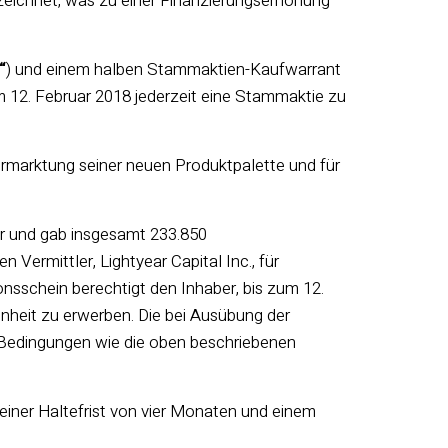
zeichnet, was zu einer Finanzierungserhöhung
“
) und einem halben Stammaktien-Kaufwarrant
um 12. Februar 2018 jederzeit eine Stammaktie zu
ermarktung seiner neuen Produktpalette und für
r und gab insgesamt 233.850
n Vermittler, Lightyear Capital Inc., für
schein berechtigt den Inhaber, bis zum 12.
inheit zu erwerben. Die bei Ausübung der
Bedingungen wie die oben beschriebenen
ner Haltefrist von vier Monaten und einem