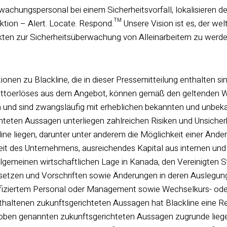
wachungspersonal bei einem Sicherheitsvorfall, lokalisieren d
aktion – Alert. Locate. Respond.™ Unsere Vision ist es, der we
ten zur Sicherheitsüberwachung von Alleinarbeitern zu werd
nen zu Blackline, die in dieser Pressemitteilung enthalten si
toerlöses aus dem Angebot, können gemäß den geltenden We
 und sind zwangsläufig mit erheblichen bekannten und unbeka
hteten Aussagen unterliegen zahlreichen Risiken und Unsicher
line liegen, darunter unter anderem die Möglichkeit einer Än
eit des Unternehmens, ausreichendes Kapital aus internen und
lgemeinen wirtschaftlichen Lage in Kanada, den Vereinigten 
etzen und Vorschriften sowie Änderungen in deren Auslegung
fiziertem Personal oder Management sowie Wechselkurs- oder
thaltenen zukunftsgerichteten Aussagen hat Blackline eine R
oben genannten zukunftsgerichteten Aussagen zugrunde lie