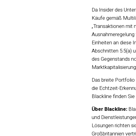
Da Insider des Unt
Käufe gemäß Multil
„Transaktionen mit
Ausnahmeregelung ve
Einheiten an diese 
Abschnitten 5.5(a) 
des Gegenstands noc
Marktkapitalisierun
Das breite Portfoli
die Echtzeit-Erken
Blackline finden Sie
Über Blackline:
Bla
und Dienstleistunge
Lösungen richten si
Großbritannien vert