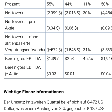
Prozent
55%
44%
11%
50%
Nettoverlust
(2.099 $)
(3.016 $)
30%
(4,454
Nettoverlust pro
Aktie
(0,04 $)
(0,06 $)
(0,09 
Nettoverlust ohne
aktienbasierte
Vergütungsaufwendungen
(1.272 $)
(1.848 $)
31%
(3.533
Bereinigtes EBITDA
$1,397
$253
452%
$1,91
Bereinigtes EBITDA
je Aktie
$0.03
$0.01
$0.04
Wichtige Finanzinformationen
Der Umsatz im zweiten Quartal belief sich auf 8.472 US-
Dollar, was einem Anstieg von 3 % gegenüber 8.189 US-