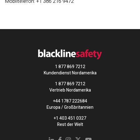
Mobiltelefon: +1 386 216 9472
1 877 869 7212
Kundendienst Nordamerika
1 877 869 7212
Vertrieb Nordamerika
+44 1787 222684
Europa / Großbritannien
+1 403 451 0327
Rest der Welt