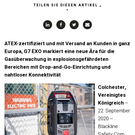
TEILEN SIE DIESEN ARTIKEL „
“
ATEX-zertifiziert und mit Versand an Kunden in ganz
Europa, G7 EXO
markiert
eine neue Ära
für die
Gasüberwachung in explosionsgefährdeten
Bereichen mit Drop-and-Go-Einrichtung
und
nahtloser
Konnektivität
Colchester,
Vereinigtes
Königreich
–
22. September
2020 –
Blackline
Safety Corp.