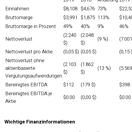
Einnahmen
$8,108
$4,676
73%
$22,5
Bruttomarge
$3,991
$1,875
113%
$10,4
Bruttomarge in Prozent
49%
40%
9%
46%
(2.240
(2.048
Nettoverlust
(9 %)
(7.001
$)
$)
Nettoverlust pro Aktie
(0,05 $)
(0,05 $)
(0,15 
Nettoverlust ohne
(2.103
(1.862
aktienbasierte
(13 %)
(5.569
$)
$)
Vergütungsaufwendungen
Bereinigtes EBITDA
$112
(179 $)
$398
Bereinigtes EBITDA je
$0.00
(0,00 $)
$0.00
Aktie
Wichtige Finanzinformationen