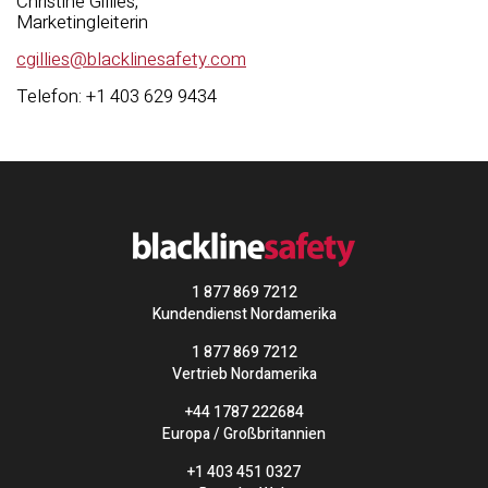
Christine Gillies,
Marketingleiterin
cgillies@blacklinesafety.com
Telefon: +1 403 629 9434
1 877 869 7212
Kundendienst Nordamerika
1 877 869 7212
Vertrieb Nordamerika
+44 1787 222684
Europa / Großbritannien
+1 403 451 0327