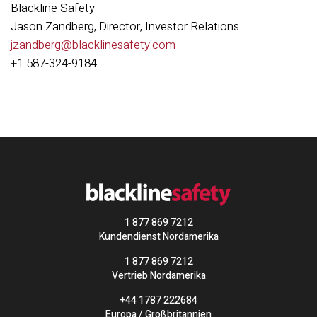
Blackline Safety
Jason Zandberg, Director, Investor Relations
jzandberg@blacklinesafety.com
+1 587-324-9184
1 877 869 7212
Kundendienst Nordamerika
1 877 869 7212
Vertrieb Nordamerika
+44 1787 222684
Europa / Großbritannien