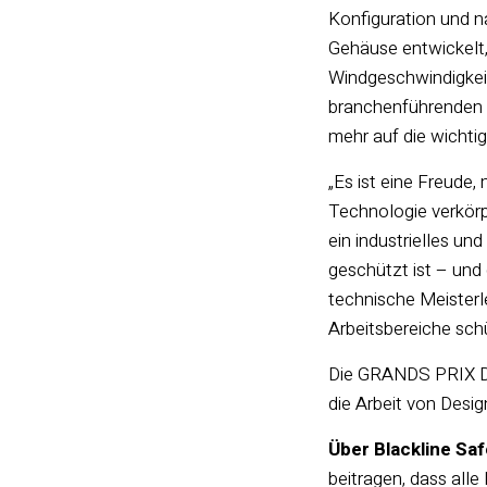
Konfiguration und 
Gehäuse entwickelt
Windgeschwindigkeit
branchenführenden 
mehr auf die wichti
„Es ist eine Freude
Technologie verkörpe
ein industrielles u
geschützt ist – und 
technische Meisterl
Arbeitsbereiche sch
Die GRANDS PRIX DU
die Arbeit von Desi
Über Blackline Saf
beitragen, dass all