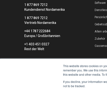
Software
1 877 869 7212
Kundendienst Nordamerika
Dienstlei
Persönlic
1 877 869 7212
Vertrieb Nordamerika
Gebietsü
+44 1787 222684
Allein ar
Europa / Großbritannien
Zubehör
+1 403 451 0327
Gassenso
Rest der Welt
This website stores cookies on yo
remember you. We use this informa
this website and other media. To 
If you decline, your information w
not to be tracked.
Copyright ©2026 Blackline Safety Corp. 