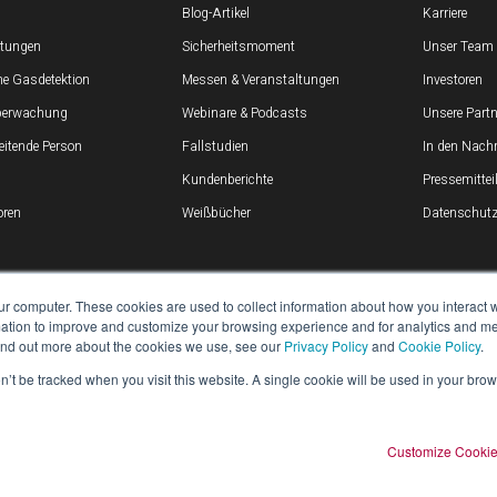
Blog-Artikel
Karriere
stungen
Sicherheitsmoment
Unser Team
he Gasdetektion
Messen & Veranstaltungen
Investoren
berwachung
Webinare & Podcasts
Unsere Partn
beitende Person
Fallstudien
In den Nachr
Kundenberichte
Pressemitte
ren
Weißbücher
Datenschutz 
ur computer. These cookies are used to collect information about how you interact w
tion to improve and customize your browsing experience and for analytics and metr
find out more about the cookies we use, see our
Privacy Policy
and
Cookie Policy
.
on’t be tracked when you visit this website. A single cookie will be used in your b
Customize Cooki
Alle Rechte vorbehalten.
SITEMAP
RECHTLICH
DATENSCHUTZERKLÄRUNG
BE