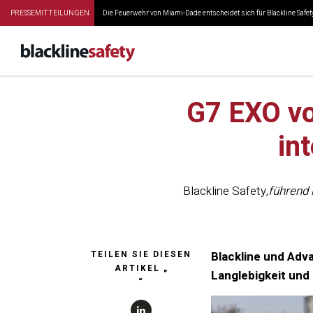
PRESSEMITTEILUNGEN
Die Feuerwehr von Miami-Dade entscheidet sich für Blackline Safety
G7 EXO vo
in
Blackline Safety
,
führend 
TEILEN SIE DIESEN
Blackline und Adv
ARTIKEL „
Langlebigkeit und
“