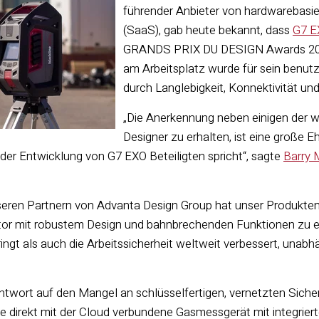
führender Anbieter von hardwarebasie
(SaaS), gab heute bekannt, dass
G7 E
GRANDS PRIX DU DESIGN Awards 2021 
am Arbeitsplatz wurde für sein benutz
durch Langlebigkeit, Konnektivität und
„Die Anerkennung neben einigen der 
Designer zu erhalten, ist eine große E
n der Entwicklung von G7 EXO Beteiligten spricht“,
sagte
Barry 
eren Partnern von Advanta Design Group hat unser Produkten
tor mit robustem Design und bahnbrechenden Funktionen zu e
ingt als auch die Arbeitssicherheit weltweit verbessert, unabh
twort auf den Mangel an schlüsselfertigen, vernetzten Siche
ste direkt mit der Cloud verbundene Gasmessgerät mit integrier