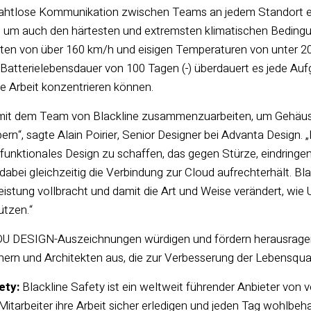
nahtlose Kommunikation zwischen Teams an jedem Standort e
, um auch den härtesten und extremsten klimatischen Bedingu
en von über 160 km/h und eisigen Temperaturen von unter 20 
Batterielebensdauer von 100 Tagen (
) überdauert es jede Auf
ge Arbeit konzentrieren können.
, mit dem Team von Blackline zusammenzuarbeiten, um Gehäuse 
rn“, sagte Alain Poirier, Senior Designer bei Advanta Design.
nd funktionales Design zu schaffen, das gegen Stürze, eindri
dabei gleichzeitig die Verbindung zur Cloud aufrechterhält. B
eistung vollbracht und damit die Art und Weise verändert, wie
ützen.“
 DESIGN-Auszeichnungen würdigen und fördern herausragend
gnern und Architekten aus, die zur Verbesserung der Lebensqua
ety:
Blackline Safety ist ein weltweit führender Anbieter von 
e Mitarbeiter ihre Arbeit sicher erledigen und jeden Tag wohlb