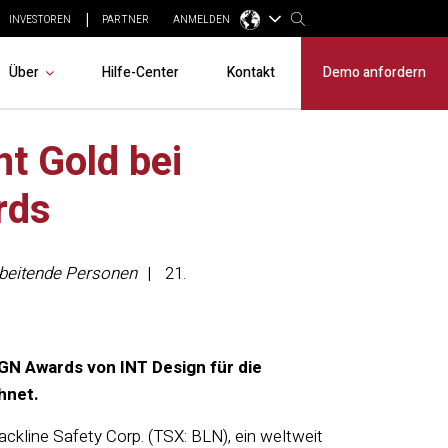
INVESTOREN
PARTNER
ANMELDEN
Über
Hilfe-Center
Kontakt
Demo anfordern
t Gold bei
rds
arbeitende Personen
21.
N Awards von INT Design für die
hnet.
ackline Safety Corp. (TSX: BLN), ein weltweit