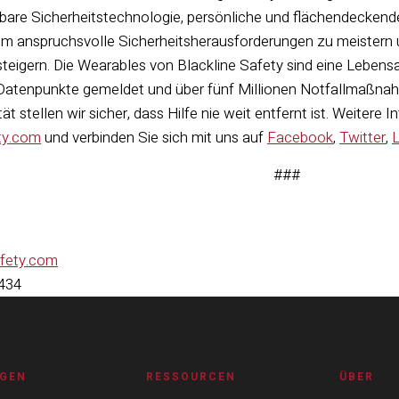
agbare Sicherheitstechnologie, persönliche und flächendecke
m anspruchsvolle Sicherheitsherausforderungen zu meistern 
steigern. Die Wearables von Blackline Safety sind eine Leben
n Datenpunkte gemeldet und über fünf Millionen Notfallmaßna
ät stellen wir sicher, dass Hilfe nie weit entfernt ist. Weitere 
ty.com
und verbinden Sie sich mit uns auf
Facebook
,
Twitter
,
L
###
afety.com
9434
GEN
RESSOURCEN
ÜBER