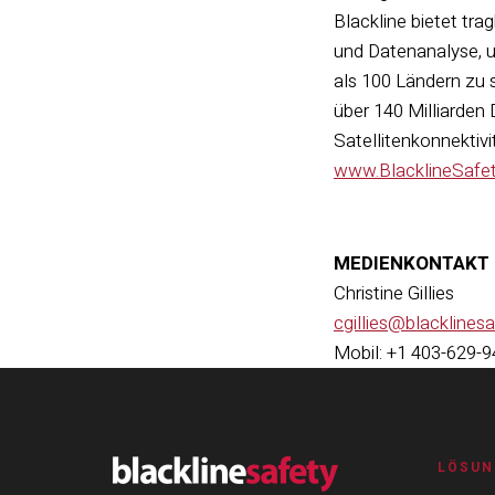
Blackline bietet tr
und Datenanalyse, u
als 100 Ländern zu 
über 140 Milliarde
Satellitenkonnektivit
www.BlacklineSafe
MEDIENKONTAKT
Christine Gillies
cgillies@blacklines
Mobil: +1 403-629-
LÖSUN