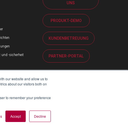
UNS
PRODUKT-DEMO
er
ichten
KUNDENBETREUUNG
ilungen
und -sicherheit
PARTNER-PORTAL
ith our website and allow us to
ics about our visitors both on
rowser to remember your preference
es
Accept
Decline
RICHT ZUM MODERN SLAVERY ACT