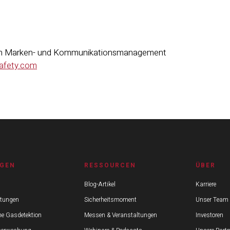
erin Marken- und Kommunikationsmanagement
safety.com
GEN
RESSOURCEN
ÜBER
Blog-Artikel
Karriere
stungen
Sicherheitsmoment
Unser Team
he Gasdetektion
Messen & Veranstaltungen
Investoren