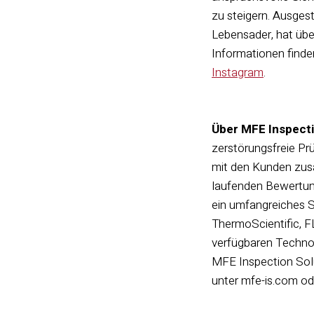
zu steigern. Ausges
Lebensader, hat übe
Informationen finde
Instagram
.
Über MFE Inspecti
zerstörungsfreie Pr
mit den Kunden zusa
laufenden Bewertung
ein umfangreiches So
ThermoScientific, F
verfügbaren Technol
MFE Inspection Solut
unter mfe-is.com o