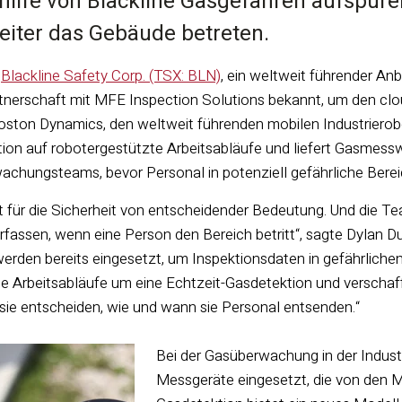
hilfe von Blackline Gasgefahren aufspüre
beiter das Gebäude betreten.
—
Blackline Safety Corp. (TSX: BLN)
, ein weltweit führender An
tnerschaft mit MFE Inspection Solutions bekannt, um den clo
ston Dynamics, den weltweit führenden mobilen Industrierobote
tion auf robotergestützte Arbeitsabläufe und liefert Gasme
achungsteams, bevor Personal in potenziell gefährliche Berei
st für die Sicherheit von entscheidender Bedeutung. Und die Te
rfassen, wenn eine Person den Bereich betritt“, sagte Dylan 
erden bereits eingesetzt, um Inspektionsdaten in gefährlich
e Arbeitsabläufe um eine Echtzeit-Gasdetektion und verschaff
sie entscheiden, wie und wann sie Personal entsenden.“
Bei der Gasüberwachung in der Industr
Messgeräte eingesetzt, die von den M