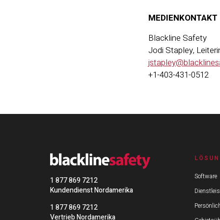
MEDIENKONTAKT
Blackline Safety
Jodi Stapley, Leit
jstapley@blackline
+1-403-431-0512
LÖSUN
Software
1 877 869 7212
Kundendienst Nordamerika
Dienstlei
Persönlic
1 877 869 7212
Vertrieb Nordamerika