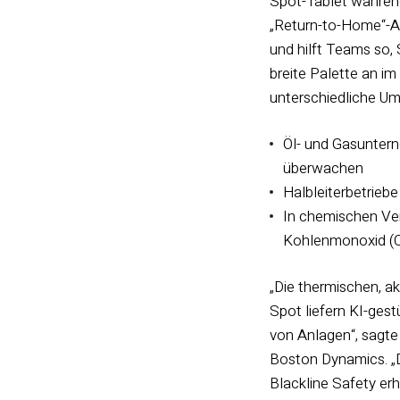
Spot-Tablet während
„Return-to-Home“-Ak
und hilft Teams so,
breite Palette an i
unterschiedliche 
Öl- und Gasunter
überwachen
Halbleiterbetrie
In chemischen Ver
Kohlenmonoxid (C
„Die thermischen, a
Spot liefern KI-ges
von Anlagen“, sagte
Boston Dynamics. „D
Blackline Safety er