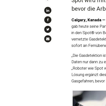
Spot wird mit
“
bevor die Ar
Calgary, Kanada 
gab heute seine Par
in den Spot® von Bo
vernetzte Gasdetek
sofort an Fernüberw
„Die Gasdetektion i
Daten nur dann zu e
„Roboter wie Spot w
Lösung ergänzt dies
Gasgefahren, bevor 