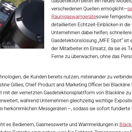
Gasdetektion bietet ein neues Modell
verschiedenen Quellen ermöglicht—
p
Raumgaswarngeräte
sowie ferngeste
detaillierten Echtzeit-Einblicken in d
Unternehmen dabei helfen, schnellere
Gasdetektionslösung „MFE Spot“ ist ei
der Mitarbeiter im Einsatz, da sie es
Ferne zu überwachen, ohne das Pers
hnologien, die Kunden bereits nutzen, miteinander zu verbind
tine Gillies, Chief Product and Marketing Officer bei Blackline 
 mit der vernetzten Gasdetektionsplattform von Blackline zu 
erweitert, während Unternehmen gleichzeitig wichtige Expositio
ei herkömmlichen Messgeräten –, sodass sie sofort fundierte
cht es Bedienern, Gasmesswerte und Warnmeldungen in
Black