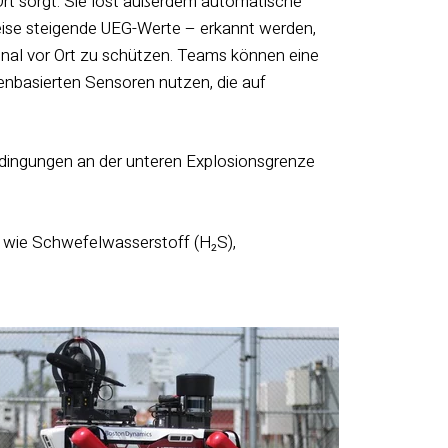
Ort sorgt. Sie löst außerdem automatische
eise steigende UEG-Werte – erkannt werden,
onal vor Ort zu schützen. Teams können eine
henbasierten Sensoren nutzen, die auf
dingungen an der unteren Explosionsgrenze
 wie Schwefelwasserstoff (H₂S),