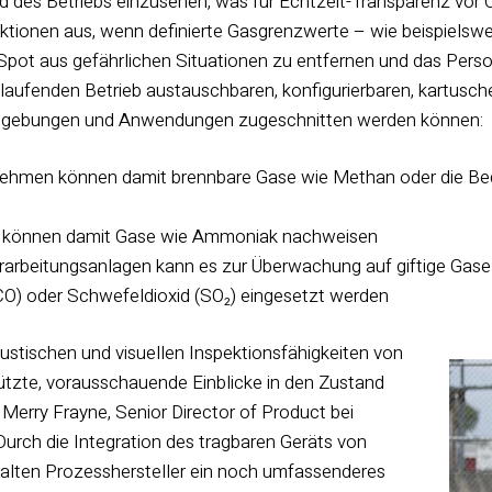
 des Betriebs einzusehen, was für Echtzeit-Transparenz vor 
tionen aus, wenn definierte Gasgrenzwerte – wie beispielsw
 Spot aus gefährlichen Situationen zu entfernen und das Pers
m laufenden Betrieb austauschbaren, konfigurierbaren, kartusc
Umgebungen und Anwendungen zugeschnitten werden können:
nehmen können damit brennbare Gase wie Methan oder die Be
be können damit Gase wie Ammoniak nachweisen
arbeitungsanlagen kann es zur Überwachung auf giftige Gase
O) oder Schwefeldioxid (SO₂) eingesetzt werden
kustischen und visuellen Inspektionsfähigkeiten von
tützte, vorausschauende Einblicke in den Zustand
 Merry Frayne, Senior Director of Product bei
urch die Integration des tragbaren Geräts von
halten Prozesshersteller ein noch umfassenderes