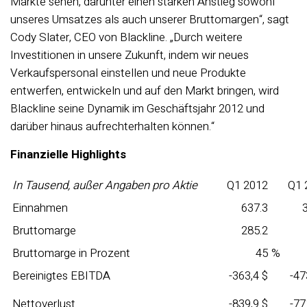
Märkte sehen, darunter einen starken Anstieg sowohl
unseres Umsatzes als auch unserer Bruttomargen“, sagt
Cody Slater, CEO von Blackline. „Durch weitere
Investitionen in unsere Zukunft, indem wir neues
Verkaufspersonal einstellen und neue Produkte
entwerfen, entwickeln und auf den Markt bringen, wird
Blackline seine Dynamik im Geschäftsjahr 2012 und
darüber hinaus aufrechterhalten können.“
Finanzielle Highlights
In Tausend, außer Angaben pro Aktie
Q1 2012
Q1 
Einnahmen
637.3
Bruttomarge
285.2
Bruttomarge in Prozent
45
%
Bereinigtes EBITDA
-363,4 $
-47
Nettoverlust
-839,9 $
-77