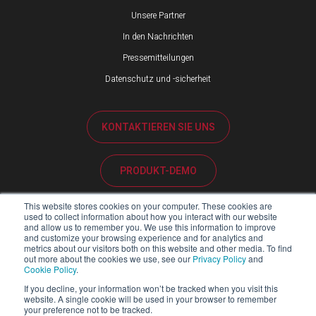
Unsere Partner
In den Nachrichten
Pressemitteilungen
Datenschutz und -sicherheit
KONTAKTIEREN SIE UNS
PRODUKT-DEMO
This website stores cookies on your computer. These cookies are
KUNDENBETREUUNG
used to collect information about how you interact with our website
and allow us to remember you. We use this information to improve
and customize your browsing experience and for analytics and
metrics about our visitors both on this website and other media. To find
PARTNER-PORTAL
out more about the cookies we use, see our
Privacy Policy
and
Cookie Policy
.
If you decline, your information won’t be tracked when you visit this
website. A single cookie will be used in your browser to remember
your preference not to be tracked.