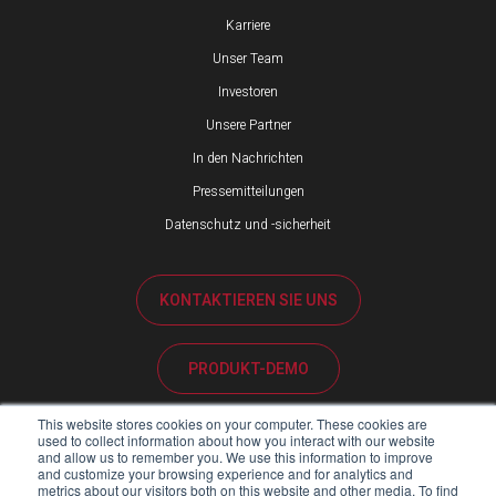
Karriere
Unser Team
Investoren
Unsere Partner
In den Nachrichten
Pressemitteilungen
Datenschutz und -sicherheit
KONTAKTIEREN SIE UNS
PRODUKT-DEMO
This website stores cookies on your computer. These cookies are
KUNDENBETREUUNG
used to collect information about how you interact with our website
and allow us to remember you. We use this information to improve
and customize your browsing experience and for analytics and
metrics about our visitors both on this website and other media. To find