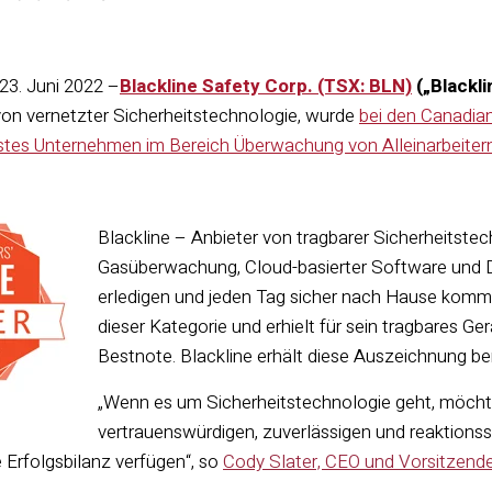
23. Juni 2022 –
Blackline Safety Corp. (TSX: BLN)
(„Blackli
von vernetzter Sicherheitstechnologie, wurde
bei den Canadia
stes Unternehmen im Bereich Überwachung von Alleinarbeiter
Blackline – Anbieter von tragbarer Sicherheitste
Gasüberwachung, Cloud-basierter Software und Dat
erledigen und jeden Tag sicher nach Hause komme
dieser Kategorie und erhielt für sein tragbares G
Bestnote. Blackline erhält diese Auszeichnung be
„
Wenn es um Sicherheitstechnologie geht, möchte
vertrauenswürdigen, zuverlässigen
und reaktionss
e Erfolgsbilanz verfügen“, so
Cody Slater, CEO und Vorsitzende