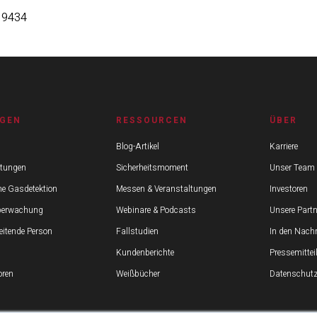
 9434
GEN
RESSOURCEN
ÜBER
Blog-Artikel
Karriere
stungen
Sicherheitsmoment
Unser Team
he Gasdetektion
Messen & Veranstaltungen
Investoren
berwachung
Webinare & Podcasts
Unsere Partn
beitende Person
Fallstudien
In den Nachr
Kundenberichte
Pressemitte
ren
Weißbücher
Datenschutz 