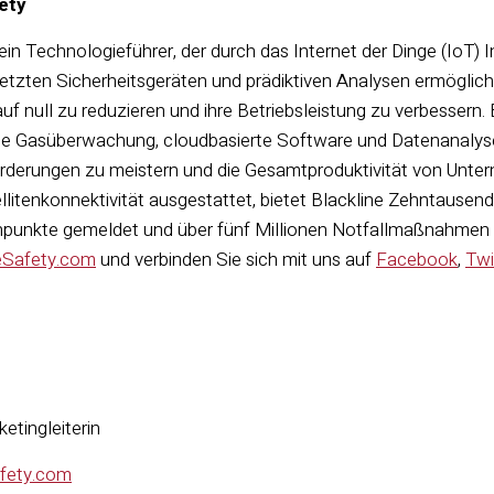
ety
 ein Technologieführer, der durch das Internet der Dinge (IoT) I
rnetzten Sicherheitsgeräten und prädiktiven Analysen ermöglich
auf null zu reduzieren und ihre Betriebsleistung zu verbessern. 
e Gasüberwachung, cloudbasierte Software und Datenanalys
rderungen zu meistern und die Gesamtproduktivität von Unter
llitenkonnektivität ausgestattet, bietet Blackline Zehntause
npunkte gemeldet und über fünf Millionen Notfallmaßnahmen ei
eSafety.com
und verbinden Sie sich mit uns auf
Facebook
,
Twi
ketingleiterin
afety.com