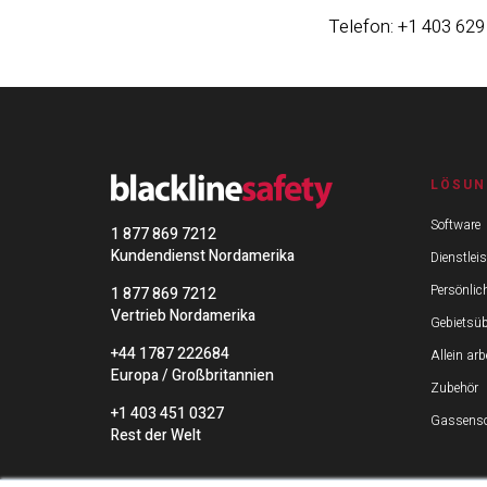
Telefon: +1 403 629
LÖSUN
Software
1 877 869 7212
Kundendienst Nordamerika
Dienstlei
Persönlic
1 877 869 7212
Vertrieb Nordamerika
Gebietsü
+44 1787 222684
Allein ar
Europa / Großbritannien
Zubehör
+1 403 451 0327
Gassenso
Rest der Welt