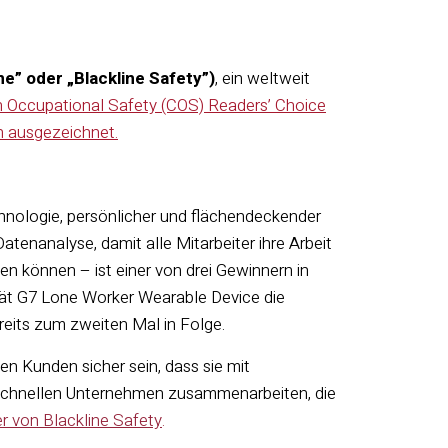
ne” oder „Blackline Safety”)
, ein weltweit
n Occupational Safety (COS) Readers’ Choice
n ausgezeichnet.
chnologie, persönlicher und flächendeckender
enanalyse, damit alle Mitarbeiter ihre Arbeit
n können – ist einer von drei Gewinnern in
erät G7 Lone Worker Wearable Device die
reits zum zweiten Mal in Folge.
n Kunden sicher sein, dass sie mit
chnellen
Unternehmen zusammenarbeiten
,
die
r von Blackline Safety
.