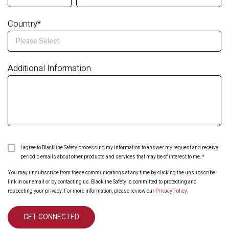
Country
*
Additional Information
I agree to Blackline Safety processing my information to answer my request and receive
periodic emails about other products and services that may be of interest to me.
*
You may unsubscribe from these communications at any time by clicking the unsubscribe
link in our email or by contacting us. Blackline Safety is committed to protecting and
respecting your privacy. For more information, please review our
Privacy Policy
.