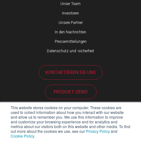
Unser Team
Investoren
Unsere Partner
In den Nachrichten
Pressemitteilungen
Datenschutz und -sicherheit
KONTAKTIEREN SIE UNS
PRODUKT-DEMO
This website stores cookies on your computer. These cookies are
KUNDENBETREUUNG
used to collect information about how you interact with our website
and allow us to remember you. We use this information to improve
and customize your browsing experience and for analytics and
metrics about our visitors both on this website and other media. To find
PARTNER-PORTAL
out more about the cookies we use, see our
Privacy Policy
and
Cookie Policy
.