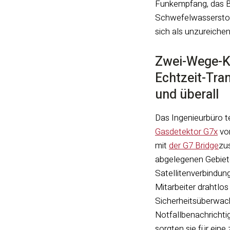
Funkempfang, das B
Schwefelwasserstoff
sich als unzureiche
Zwei-Wege-K
Echtzeit-Tra
und überall
Das Ingenieurbüro 
Gasdetektor G7x
von
mit
der G7 Bridge
zu
abgelegenen Gebiete
Satellitenverbindun
Mitarbeiter drahtlos
Sicherheitsüberwach
Notfallbenachrichti
sorgten sie für eine