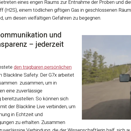
etreten eines engen Raums zur Entnahme der Proben und die
 (H2S), einem tödlichen giftigen Gas in geschlossenen Räum
nd, um diesen vielfältigen Gefahren zu begegnen.
ommunikation und
nsparenz – jederzeit
testete
den tragbaren persönlichen
 Blackline Safety. Der G7x arbeitet
sammen
zusammen, um in
n eine zuverlässige
g bereitzustellen. So können sich
 mit der Blackline Live verbinden, um
ung in Echtzeit und
gungen zu erhalten
. Zusammen
 zuverlässige Verbindung, die der Wissenschaftlerin half, sich