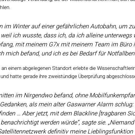
hlen.
en im Winter auf einer gefährlichen Autobahn, um zu
 weil ich wusste, dass ich, da ich alleine unterwegs
ang, mit meinem G7x mit meinem Team im Büro in 
h mich befand, und ich es bei Bedarf für Notfallbe
 an einem abgelegenen Standort erlebte die Wissenschaftlerin 
nd hatte gerade ihre zweistündige Überprüfung abgeschlosse
mitten im Nirgendwo befand, ohne Mobilfunkempfa
 Gedanken, als mein alter Gaswarner Alarm schlug:
inden … Aber jetzt, mit dem Blackline [tragbaren Sic
 benachrichtigt werden würde“, sagte sie. „Niemand
Satellitennetzwerk definitiv meine Lieblingsfunktion