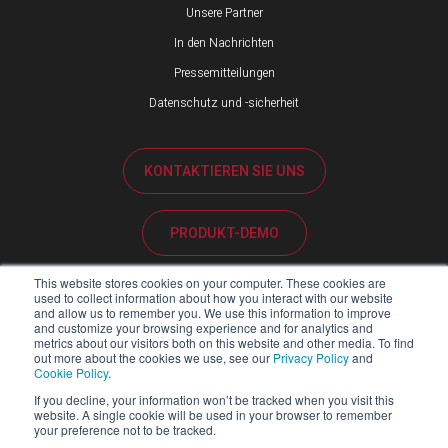
Unsere Partner
In den Nachrichten
Pressemitteilungen
Datenschutz und -sicherheit
KONTAKTIEREN SIE UNS
PRODUKT-DEMO
This website stores cookies on your computer. These cookies are
KUNDENBETREUUNG
used to collect information about how you interact with our website
and allow us to remember you. We use this information to improve
and customize your browsing experience and for analytics and
metrics about our visitors both on this website and other media. To find
PARTNER-PORTAL
out more about the cookies we use, see our
Privacy Policy
and
Cookie Policy
.
If you decline, your information won’t be tracked when you visit this
website. A single cookie will be used in your browser to remember
your preference not to be tracked.
Copyright ©2026 Blackline Safety Corp. Alle Rechte vorbehalten.