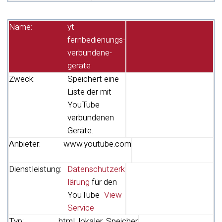
Name:
yt-
fernbedienungs-
verbundene-
geräte
Zweck:
Speichert eine
Liste der mit
YouTube
verbundenen
Geräte.
Anbieter:
www.youtube.com
Dienstleistung:
Datenschutzerk
lärung
für den
YouTube
-View-
Service
Typ:
html_lokaler_Speicher