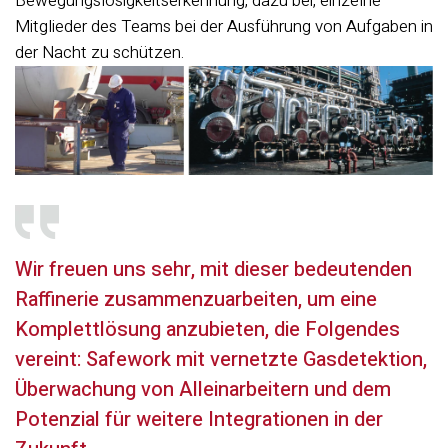
Bewegungslosigkeitserkennung, dazu bei, einzelne
Mitglieder des Teams bei der Ausführung von Aufgaben in
der Nacht zu schützen.
Wir freuen uns sehr, mit dieser bedeutenden
Raffinerie zusammenzuarbeiten, um eine
Komplettlösung anzubieten, die Folgendes
vereint:
Safework
mit
vernetzte
Gasdetektion,
Überwachung von Alleinarbeitern und dem
Potenzial für weitere Integrationen in der