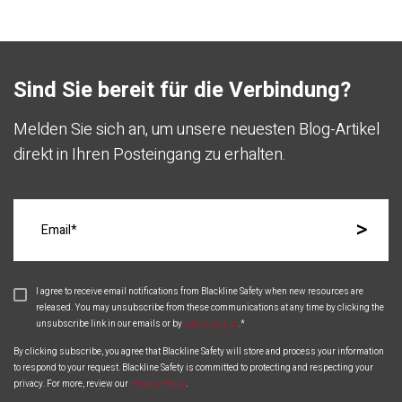
Sind Sie bereit für die Verbindung?
Melden Sie sich an, um unsere neuesten Blog-Artikel
direkt in Ihren Posteingang zu erhalten.
I agree to receive email notifications from Blackline Safety when new resources are
released. You may unsubscribe from these communications at any time by clicking the
unsubscribe link in our emails or by
contacting us
.
*
By clicking subscribe, you agree that Blackline Safety will store and process your information
to respond to your request. Blackline Safety is committed to protecting and respecting your
privacy. For more, review our
Privacy Policy
.