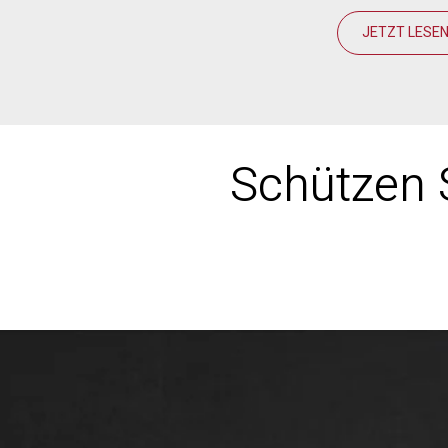
JETZT LESE
Schützen S