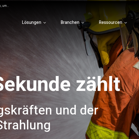
, um...
Lösungen
Branchen
Ressourcen
Sekunde zählt
gskräften und der
 Strahlung