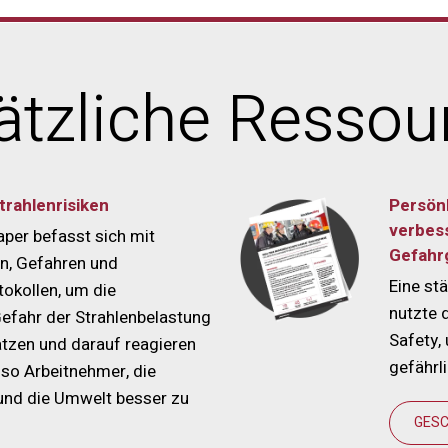
ätzliche Ressou
rahlenrisiken
Persön
verbess
per befasst sich mit
Gefahr
n, Gefahren und
Eine st
tokollen, um die
nutzte 
fahr der Strahlenbelastung
Safety,
tzen und darauf reagieren
gefährl
so Arbeitnehmer, die
 und die Umwelt besser zu
GESC