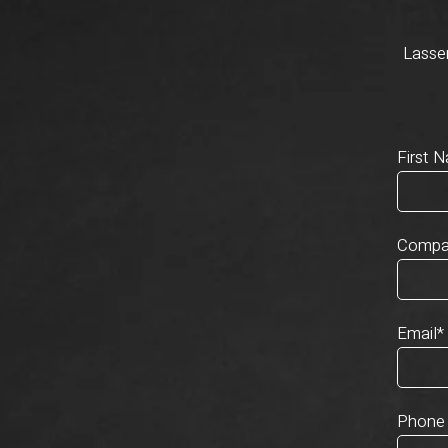
Lassen
First 
Compa
Email
*
Phone