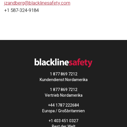
jzandberg@blacklinesafety.com
+1 587-324-9184
1 877 869 7212
Kundendienst Nordamerika
1 877 869 7212
Vertrieb Nordamerika
+44 1787 222684
Europa / Großbritannien
+1 403 451 0327
Rest der Welt