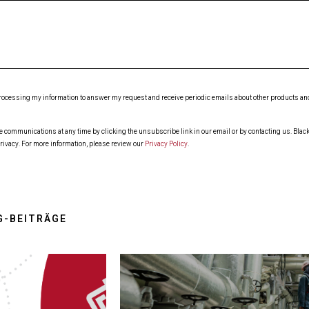
 processing my information to answer my request and receive periodic emails about other products and 
ommunications at any time by clicking the unsubscribe link in our email or by contacting us. Blackl
rivacy. For more information, please review our
Privacy Policy
.
G-BEITRÄGE