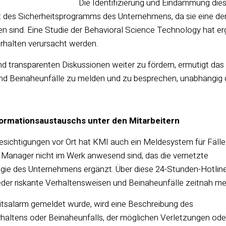
Die Identifizierung und Eindämmung dies
 des Sicherheitsprogramms des Unternehmens, da sie eine der
n sind. Eine Studie der Behavioral Science Technology hat erge
rhalten verursacht werden.
d transparenten Diskussionen weiter zu fördern, ermutigt das
d Beinaheunfälle zu melden und zu besprechen, unabhängig dav
ormationsaustauschs unter den Mitarbeitern
esichtigungen vor Ort hat KMI auch ein Meldesystem für Fälle
n Manager nicht im Werk anwesend sind, das die vernetzte
gie des Unternehmens ergänzt. Über diese 24-Stunden-Hotlin
er riskante Verhaltensweisen und Beinaheunfälle zeitnah me
itsalarm gemeldet wurde, wird eine Beschreibung des
rhaltens oder Beinaheunfalls, der möglichen Verletzungen ode