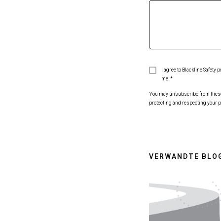
I agree to Blackline Safety
me.
*
You may unsubscribe from these c
protecting and respecting your p
VERWANDTE BLO