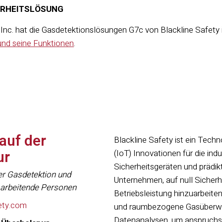
ERHEITSLÖSUNG
Inc. hat die Gasdetektionslösungen G7c von Blackline Safety in
und seine Funktionen
.
 auf der
Blackline Safety ist ein Techn
ur
(IoT) Innovationen für die ind
Sicherheitsgeräten und prädik
er Gasdetektion und
Unternehmen, auf null Sicherh
in arbeitende Personen
Betriebsleistung hinzuarbeiten
ety.com
und raumbezogene Gasüberwa
Datenanalysen, um anspruchsv