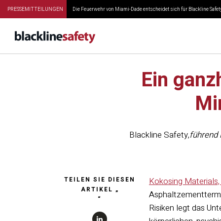
PRESSEMITTEILUNGEN
Die Feuerwehr von Miami-Dade entscheidet sich für Blackline Safety
Ein ganzh
Mi
Blackline Safety
,
führend 
TEILEN SIE DIESEN
Kokosing Materials, 
ARTIKEL „
Asphaltzementtermi
“
Risiken legt das Un