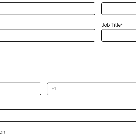
Job Title
*
ion