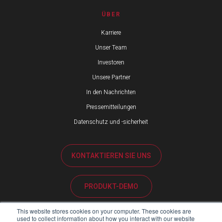
ÜBER
Karriere
Unser Team
Investoren
Unsere Partner
In den Nachrichten
Pressemitteilungen
Datenschutz und -sicherheit
KONTAKTIEREN SIE UNS
PRODUKT-DEMO
This website stores cookies on your computer. These cookies are
KUNDENBETREUUNG
used to collect information about how you interact with our website