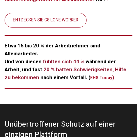
ENTDECKEN SIE G8 LONE WORKER
Etwa 15 bis 20 % der Arbeitnehmer sind
Alleinarbeiter.
Und von diesen
fühlten sich 44 %
während der
Arbeit, und fast
20 % hatten Schwierigkeiten, Hilfe
zu bekommen
nach einem Vorfall. (
)
EHS Today
Unübertroffener Schutz auf einer
einzigen Plattform