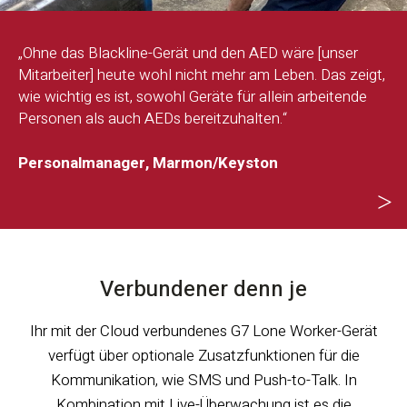
„Ohne das Blackline-Gerät und den AED wäre [unser
„
Mitarbeiter] heute wohl nicht mehr am Leben. Das zeigt,
g
wie wichtig es ist, sowohl Geräte für allein arbeitende
i
Personen als auch AEDs bereitzuhalten.“
j
u
r
Personalmanager, Marmon/Keyston
I
V
Verbundener denn je
Ihr mit der Cloud verbundenes G7 Lone Worker-Gerät
verfügt über optionale Zusatzfunktionen für die
Kommunikation, wie SMS und Push-to-Talk. In
Kombination mit Live-Überwachung ist es die