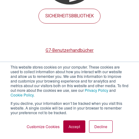
SICHERHEITSBIBLIOTHEK
G7-Benutzerhandbücher
This website stores cookies on your computer. These cookies are
used to collect information about how you interact with our website
Schulungs
and allow us to remember you. We use this information to improve
sdokumente
and customize your browsing experience and for analytics and
metrics about our visitors both on this website and other media. To find
out more about the cookies we use, see our
Privacy Policy
and
Cookie Policy
.
Unterstützende Materialien
If you decline, your information won’t be tracked when you visit this
website. A single cookie will be used in your browser to remember
your preference not to be tracked.
Zertifizierungen
Customize Cookies
Accept
Decline