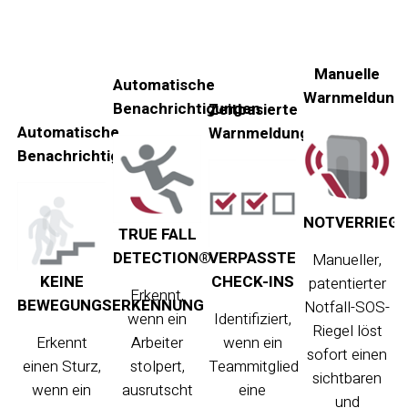
Manuelle
Automatische
Warnmeldung
Benachrichtigungen
Zeitbasierte
Automatische
Warnmeldungen
Benachrichtigungen
NOTVERRIEG
TRUE FALL
DETECTION®
VERPASSTE
Manueller,
KEINE
CHECK-INS
patentierter
Erkennt,
BEWEGUNGSERKENNUNG
Notfall-SOS-
wenn ein
Identifiziert,
Riegel löst
Erkennt
Arbeiter
wenn ein
sofort einen
einen Sturz,
stolpert,
Teammitglied
sichtbaren
wenn ein
ausrutscht
eine
und