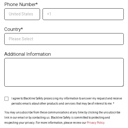
Phone Number
*
Country
*
Additional Information
I agree to Blackline Safety processing my information to answer my request and receive
periodic emails about other products and services that may be of interest to me.
*
You may unsubscribe from these communications at any time by clicking the unsubscribe
link in our email or by contacting us. Blackline Safety is committed to protecting and
respecting your privacy. For more information, please review our
Privacy Policy
.