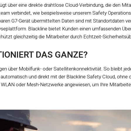
gt über eine direkte drahtlose Cloud-Verbindung, die den Mitar
am verbindet, wie beispielsweise unserem Safety Operations Ce
baren G7-Gerät übermittelten Daten sind mit Standortdaten v
eplattform. Blackline bietet Kunden einen umfassenden Überbl
hützt gleichzeitig die Mitarbeiter durch Echtzeit-Sicherheit
TIONIERT DAS GANZE?
n über Mobilfunk- oder Satellitenkonnektivität. So bleibt jede
 automatisch und direkt mit der Blackline Safety Cloud, ohne das
, WLAN oder Mesh-Netzwerke angewiesen, um Ihre Mitarbeiter 