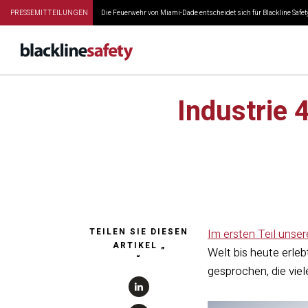
PRESSEMITTEILUNGEN
Die Feuerwehr von Miami-Dade entscheidet sich für Blackline Safety
Industrie 
TEILEN SIE DIESEN
Im ersten Teil unsere
ARTIKEL „
Welt bis heute erle
“
gesprochen, die vie