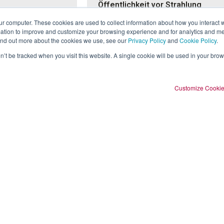
Öffentlichkeit vor Strahlung
28. März 2025
ur computer. These cookies are used to collect information about how you interact w
tion to improve and customize your browsing experience and for analytics and metr
lltag aufbereiten – mit
Stellen Sie sich folgende Szene vor: Ein
find out more about the cookies we use, see our
Privacy Policy
and
Cookie Policy
.
ine Safety hat für einen
Feuerwehrmann eilt zu einer Mülldeponie,
 „Keeping People Safe:
ohne zu wissen, dass dort unsachgemäß
on’t be tracked when you visit this website. A single cookie will be used in your b
hungen durchgeführt...
entsorgte radioaktive Materialien vorhanden
sind. Der Geigerzähler an der...
Customize Cooki
Zurück zu allen Blog-Beiträgen
Blog 
GEN
RESSOURCEN
ÜBER