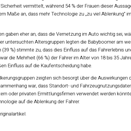
 Sicherheit vermittelt, während 54 % der Frauen dieser Aussa
em Maße an, dass mehr Technologie zu „zu viel Ablenkung” im 
n gaben eher an, dass die Vernetzung im Auto wichtig sei, wä
er untersuchten Altersgruppen legten die Babyboomer am wen
n (39 %) stimmte zu, dass dies Einfluss auf das Fahrerlebnis u
ar die Mehrheit (66 %) der Fahrer im Alter von 18 bis 35 Jahr
en Einfluss auf die Kaufentscheidung habe.
lkerungsgruppen zeigten sich besorgt über die Auswirkungen d
sammenhang war, dass Standort- und Fahrzeugnutzungsdaten z
ern oder privaten Ermittlungsfirmen verwendet werden könnte
hnologie auf die Ablenkung der Fahrer.
iginalartikel.