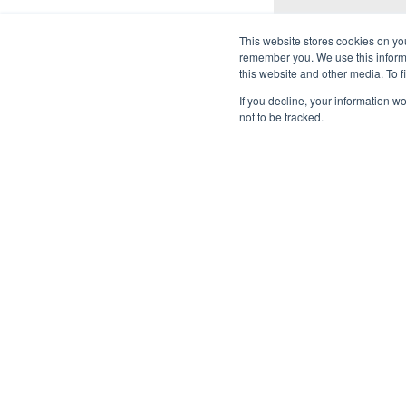
9. Juni 2026
This website stores cookies on yo
remember you. We use this informa
Daten für den Arbeitsa
this website and other media. To 
Dr. Lori Guasta Blackl
Bericht mit dem Titel
If you decline, your information w
Global Data“ Untersuc
not to be tracked.
LÖSUN