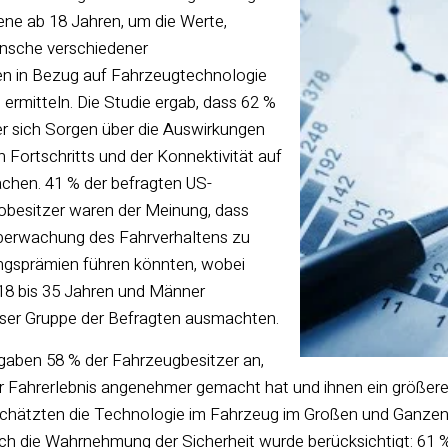
ne ab 18 Jahren, um die Werte,
nsche verschiedener
n in Bezug auf Fahrzeugtechnologie
ermitteln. Die Studie ergab, dass 62 %
r sich Sorgen über die Auswirkungen
 Fortschritts und der Konnektivität auf
achen. 41 % der befragten US-
obesitzer waren der Meinung, dass
berwachung des Fahrverhaltens zu
ngsprämien führen könnten, wobei
 18 bis 35 Jahren und Männer
er Gruppe der Befragten ausmachten.
gaben 58 % der Fahrzeugbesitzer an,
r Fahrerlebnis angenehmer gemacht hat und ihnen ein größeres
 schätzten die Technologie im Fahrzeug im Großen und Ganzen
ch die Wahrnehmung der Sicherheit wurde berücksichtigt: 61 