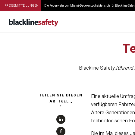
PRESSEMITTEILUNGEN
Die Feuerwehr von Miami-Dade entscheidet sich für Blackline Safety
Te
Blackline Safety
,
führend 
TEILEN SIE DIESEN
Eine aktuelle Umfrag
ARTIKEL „
verfügbaren Fahrze
“
Ältere Generationen
technologischen For
Die im Mai dieses J