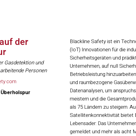
 auf der
Blackline Safety ist ein Techn
ur
(IoT) Innovationen für die ind
Sicherheitsgeräten und prädik
er Gasdetektion und
Unternehmen, auf null Sicherh
in arbeitende Personen
Betriebsleistung hinzuarbeiten
ety.com
und raumbezogene Gasüberwa
Datenanalysen, um anspruchsv
r Überholspur
meistern und die Gesamtprodu
als 75 Ländern zu steigern. A
Satellitenkonnektivität biet
Lebensader: Das Unternehmen 
gemeldet und mehr als acht Mi