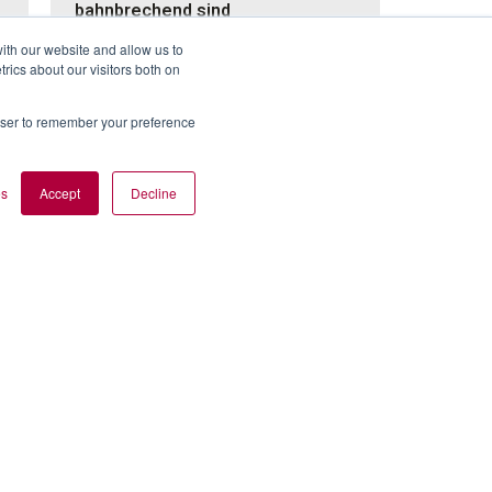
bahnbrechend sind
10. Juli 2024
ith our website and allow us to
ics about our visitors both on
Cloud oder lokal: Was ist das Richtige für
Ihre Mitarbeiter? Was bedeutet es,
Sicherheitsgeräte über lokale
rowser to remember your preference
Dockingstationen oder Gateways zu
verbinden?
es
Accept
Decline
abonnieren
KONTAKTIEREN SIE