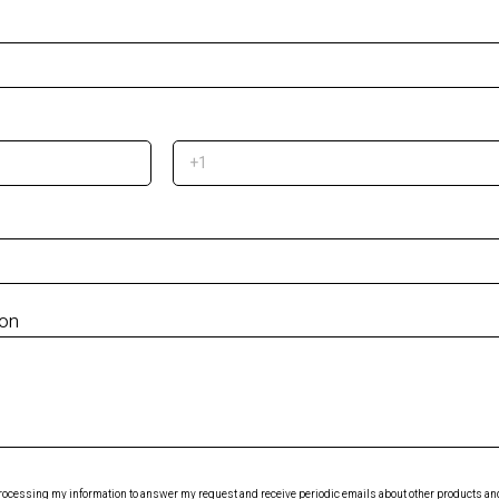
ion
 processing my information to answer my request and receive periodic emails about other products and 