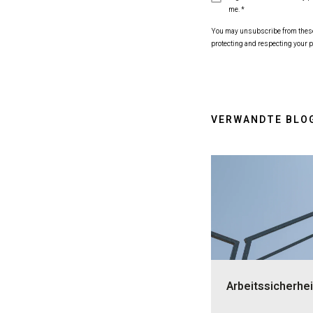
me.
*
You may unsubscribe from these c
protecting and respecting your p
VERWANDTE BLO
Arbeitssicherhei