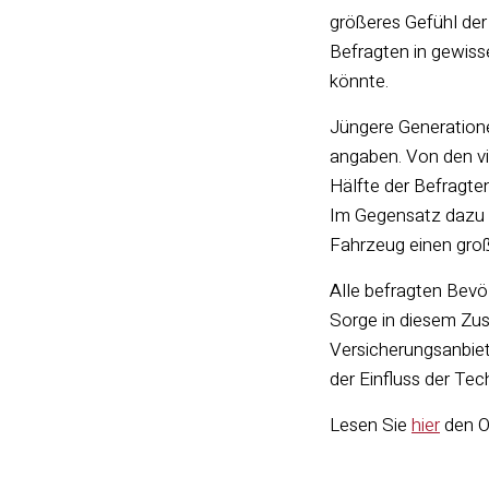
größeres Gefühl der
Befragten in gewiss
könnte.
Jüngere Generatione
angaben. Von den vi
Hälfte der Befragte
Im Gegensatz dazu w
Fahrzeug einen groß
Alle befragten Bevö
Sorge in diesem Zu
Versicherungsanbiet
der Einfluss der Tec
Lesen Sie
hier
den Or