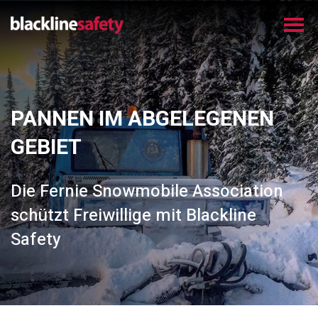
PANNEN IM ABGELEGENEN
GEBIET
Die Fernie Snowmobile Association
schützt Freiwillige mit Blackline
Safety