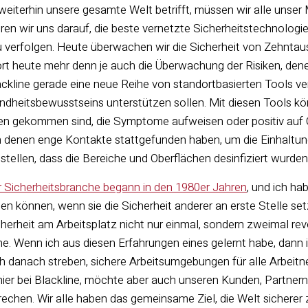
eiterhin unsere gesamte Welt betrifft, müssen wir alle unser 
ren wir uns darauf, die beste vernetzte Sicherheitstechnologie
zu verfolgen. Heute überwachen wir die Sicherheit von Zehnta
rt heute mehr denn je auch die Überwachung der Risiken, den
ackline gerade eine neue Reihe von standortbasierten Tools ver
heitsbewusstseins unterstützen sollen. Mit diesen Tools könne
en gekommen sind, die Symptome aufweisen oder positiv auf
 an denen enge Kontakte stattgefunden haben, um die Einhaltu
ustellen, dass die Bereiche und Oberflächen desinfiziert wurden
er Sicherheitsbranche begann in den 1980er Jahren
, und ich ha
 können, wenn sie die Sicherheit anderer an erste Stelle setz
herheit am Arbeitsplatz nicht nur einmal, sondern zweimal re
ine. Wenn ich aus diesen Erfahrungen eines gelernt habe, dann 
 danach streben, sichere Arbeitsumgebungen für alle Arbeitneh
ier bei Blackline, möchte aber auch unseren Kunden, Partne
chen. Wir alle haben das gemeinsame Ziel, die Welt sicherer 