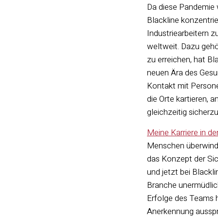
Da diese Pandemie w
Blackline konzentrie
Industriearbeitern 
weltweit. Dazu gehö
zu erreichen, hat Bl
neuen Ära des Gesund
Kontakt mit Person
die Orte kartieren,
gleichzeitig sicherz
Meine Karriere in d
Menschen überwinden
das Konzept der Sic
und jetzt bei Blackl
Branche unermüdlich
Erfolge des Teams h
Anerkennung ausspre