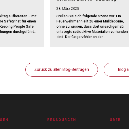
28. März 2025
lltag aufbereiten – mit
Stellen Sie sich folgende Szene vor: Ein
ine Safety hat für einen
Feuerwehrmann eilt zu einer Mülldeponie,
 „Keeping People Safe:
ohne zu wissen, dass dort unsachgemäß
hungen durchgeführt...
entsorgte radioaktive Materialien vorhanden
sind. Der Geigerzähler an der...
Zurück zu allen Blog-Beiträgen
Blog 
GEN
RESSOURCEN
ÜBER