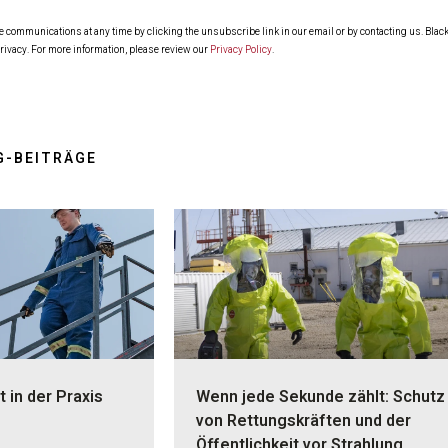
ommunications at any time by clicking the unsubscribe link in our email or by contacting us. Blackl
rivacy. For more information, please review our
Privacy Policy
.
G-BEITRÄGE
t in der Praxis
Wenn jede Sekunde zählt: Schutz
von Rettungskräften und der
Öffentlichkeit vor Strahlung