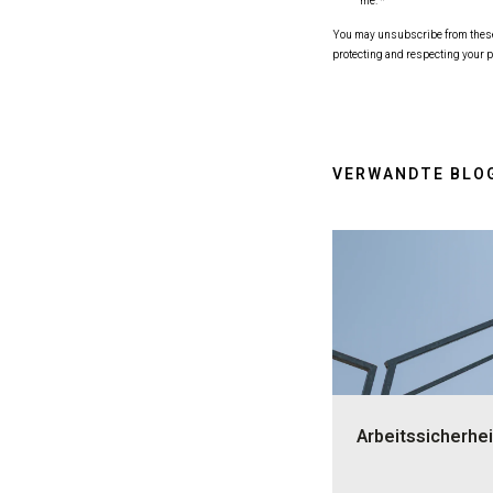
me.
*
You may unsubscribe from these c
protecting and respecting your p
VERWANDTE BLO
Arbeitssicherhei