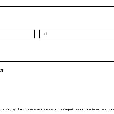
ion
 processing my information to answer my request and receive periodic emails about other products and 