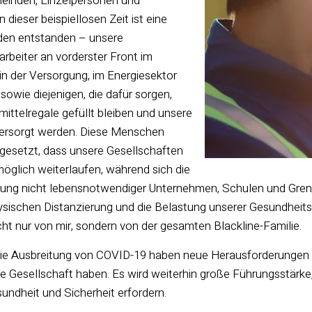
einden, Einzelpersonen und
 dieser beispiellosen Zeit ist eine
den entstanden – unsere
rbeiter an vorderster Front im
n der Versorgung, im Energiesektor
 sowie diejenigen, die dafür sorgen,
ittelregale gefüllt bleiben und unsere
ersorgt werden. Diese Menschen
ngesetzt, dass unsere Gesellschaften
möglich weiterlaufen, während sich die
ßung nicht lebensnotwendiger Unternehmen, Schulen und Gren
ischen Distanzierung und die Belastung unserer Gesundheits
icht nur von mir, sondern von der gesamten Blackline-Familie.
die Ausbreitung von COVID-19 haben neue Herausforderungen 
e Gesellschaft haben. Es wird weiterhin große Führungsstärke,
ndheit und Sicherheit erfordern.