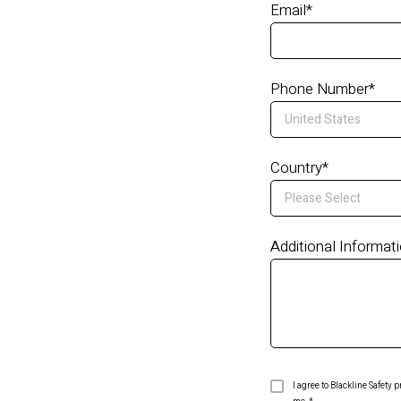
Email
*
Phone Number
*
Country
*
Additional Informat
I agree to Blackline Safety