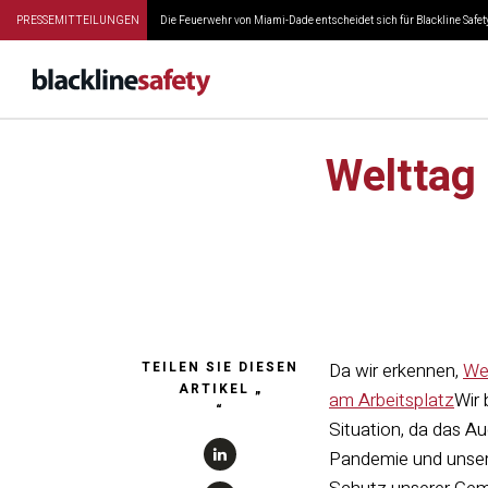
PRESSEMITTEILUNGEN
Die Feuerwehr von Miami-Dade entscheidet sich für Blackline Safety
Welttag
TEILEN SIE DIESEN
Da wir erkennen,
Wel
ARTIKEL „
am Arbeitsplatz
Wir 
“
Situation, da das A
Pandemie und unse