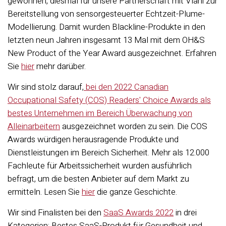
gewonnen, diesmal für unsere Partnerschaft mit Vlahi zur
Bereitstellung von sensorgesteuerter Echtzeit-Plume-
Modellierung. Damit wurden Blackline-Produkte in den
letzten neun Jahren insgesamt 13 Mal mit dem OH&S
New Product of the Year Award ausgezeichnet. Erfahren
Sie
hier
mehr darüber.
Wir sind stolz darauf,
bei den 2022 Canadian
Occupational Safety (COS) Readers' Choice Awards als
bestes Unternehmen im Bereich Überwachung von
Alleinarbeitern
ausgezeichnet worden zu sein. Die COS
Awards würdigen herausragende Produkte und
Dienstleistungen im Bereich Sicherheit. Mehr als 12.000
Fachleute für Arbeitssicherheit wurden ausführlich
befragt, um die besten Anbieter auf dem Markt zu
ermitteln. Lesen Sie
hier
die ganze Geschichte.
Wir sind Finalisten bei den
SaaS Awards 2022
in drei
Kategorien: Bestes SaaS-Produkt für Gesundheit und