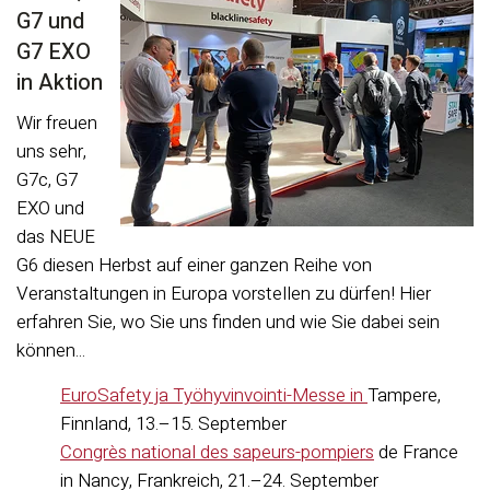
G7 und
G7 EXO
in Aktion
Wir freuen
uns sehr,
G7c, G7
EXO und
das NEUE
G6 diesen Herbst auf einer ganzen Reihe von
Veranstaltungen in Europa vorstellen zu dürfen! Hier
erfahren Sie, wo Sie uns finden und wie Sie dabei sein
können...
EuroSafety ja Työhyvinvointi-Messe in
Tampere,
Finnland, 13.–15. September
Congrès national des sapeurs-pompiers
de France
in Nancy, Frankreich, 21.–24. September