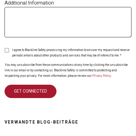
Additional Information
I agree to Blackline Safety processing my information to answer my request and receive
periodic emails about other products and services that may be of interest to me.
*
You may unsubscribe from these communications at any time by clicking the unsubscribe
link in our email or by contacting us. Blackline Safety is committed to protecting and
respecting your privacy. For more information, please review our
Privacy Policy
.
VERWANDTE BLOG-BEITRÄGE