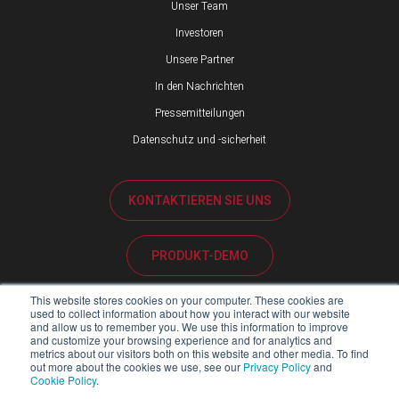
Unser Team
Investoren
Unsere Partner
In den Nachrichten
Pressemitteilungen
Datenschutz und -sicherheit
KONTAKTIEREN SIE UNS
PRODUKT-DEMO
This website stores cookies on your computer. These cookies are
KUNDENBETREUUNG
used to collect information about how you interact with our website
and allow us to remember you. We use this information to improve
and customize your browsing experience and for analytics and
metrics about our visitors both on this website and other media. To find
PARTNER-PORTAL
out more about the cookies we use, see our
Privacy Policy
and
Cookie Policy
.